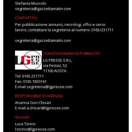
Stefania Muscolo
segreteria@gazzettamatin.com
CONTATTACI
Per pubblicazione annunci, necrologi, offro e cerco
lavoro, contattare la segreteria al numero: 0165/231711
segreteria@gazzettamatin.com
CONCESSIONARIA DI PUBBLICITÀ
LG PRESSE S.R.L.
via Festaz, 52
11100 AOSTA
Tel: 0165.231711
Fax: 0165.1820141
E-mail
segreteria@lgpresse.com
RESPONSABILE DI AGENZIA
Arianna Gori Chisari
E-mail
a.chisari@lgpresse.com
Account
Luca Torino
l.torino@lgpresse.com