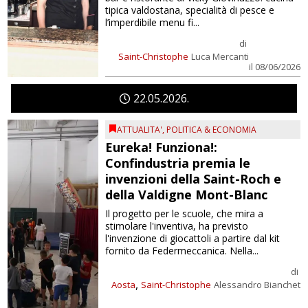
tipica valdostana, specialità di pesce e
l’imperdibile menu fi...
di
Saint-Christophe
Luca Mercanti
il 08/06/2026
22
05
2026
ATTUALITA'
,
POLITICA & ECONOMIA
Eureka! Funziona!:
Confindustria premia le
invenzioni della Saint-Roch e
della Valdigne Mont-Blanc
Il progetto per le scuole, che mira a
stimolare l'inventiva, ha previsto
l'invenzione di giocattoli a partire dal kit
fornito da Federmeccanica. Nella...
di
,
Aosta
Saint-Christophe
Alessandro Bianchet