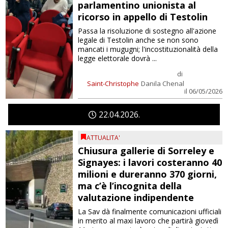
parlamentino unionista al
ricorso in appello di Testolin
Passa la risoluzione di sostegno all'azione
legale di Testolin anche se non sono
mancati i mugugni; l'incostituzionalità della
legge elettorale dovrà ...
di
Saint-Christophe
Danila Chenal
il 06/05/2026
22
04
2026
ATTUALITA'
Chiusura gallerie di Sorreley e
Signayes: i lavori costeranno 40
milioni e dureranno 370 giorni,
ma c’è l’incognita della
valutazione indipendente
La Sav dà finalmente comunicazioni ufficiali
in merito al maxi lavoro che partirà giovedì