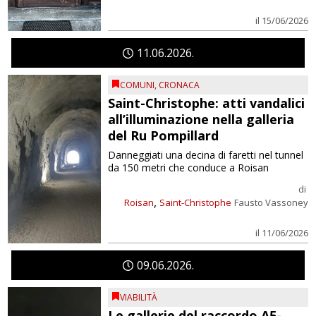
il 15/06/2026
11
06
2026
COMUNI
,
CRONACA
Saint-Christophe: atti vandalici
all’illuminazione nella galleria
del Ru Pompillard
Danneggiati una decina di faretti nel tunnel
da 150 metri che conduce a Roisan
di
,
Roisan
Saint-Christophe
Fausto Vassoney
il 11/06/2026
09
06
2026
VIABILITÀ
Le gallerie del raccordo A5-