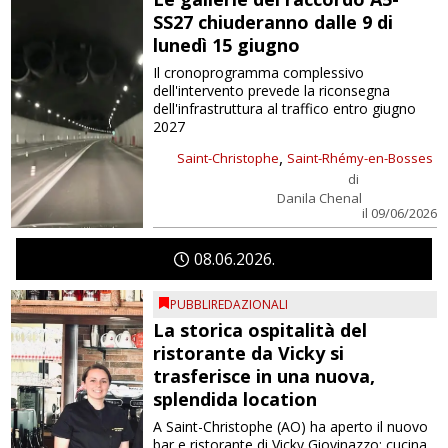
SS27 chiuderanno dalle 9 di
lunedì 15 giugno
Il cronoprogramma complessivo
dell'intervento prevede la riconsegna
dell'infrastruttura al traffico entro giugno
2027
,
Saint-Christophe
Saint-Rhémy-en-Bosses
di
Danila Chenal
il 09/06/2026
08
06
2026
PUBBLIREDAZIONALI
La storica ospitalità del
ristorante da Vicky si
trasferisce in una nuova,
splendida location
A Saint-Christophe (AO) ha aperto il nuovo
bar e ristorante di Vicky Giovinazzo: cucina