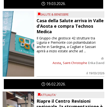
19
03
2026
SALUTE & BENESSERE
Casa della Salute arriva in Valle
d’Aosta e compra Technos
Medica
Il Gruppo che gestisce 42 strutture tra
Liguria e Piemonte con poliambulatori
anche in Sardegna, a Cagliari e Sassari
aprirà a inizio estate anche ad ...
di
,
Aosta
Saint-Christophe
Erika David
il 19/03/2026
06
02
2026
ATTUALITA'
Riapre il Centro Revisioni
regionale, la strumentazione è