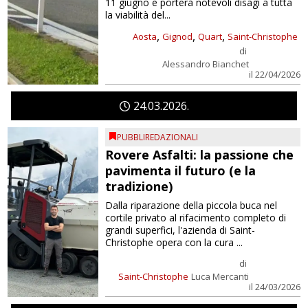
11 giugno e porterà notevoli disagi a tutta
la viabilità del...
,
,
,
Aosta
Gignod
Quart
Saint-Christophe
di
Alessandro Bianchet
il 22/04/2026
24
03
2026
PUBBLIREDAZIONALI
Rovere Asfalti: la passione che
pavimenta il futuro (e la
tradizione)
Dalla riparazione della piccola buca nel
cortile privato al rifacimento completo di
grandi superfici, l'azienda di Saint-
Christophe opera con la cura ...
di
Saint-Christophe
Luca Mercanti
il 24/03/2026