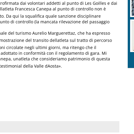
firmata dai volontari addetti al punto di Les Goilles e dai
ellatleta Francesca Canepa al punto di controllo non è
o. Da qui la squalifica quale sanzione disciplinare
nto di controllo (la mancata rilevazione del passaggio
onale del turismo Aurelio Marguerettaz, che ha espresso
mostrazione del transito dellatleta sul tratto di percorso
ni circolate negli ultimi giorni, ma ritengo che il
adottato in conformità con il regolamento di gara. Mi
anepa, unatleta che consideriamo patrimonio di questa
estimonial della Valle dAosta».