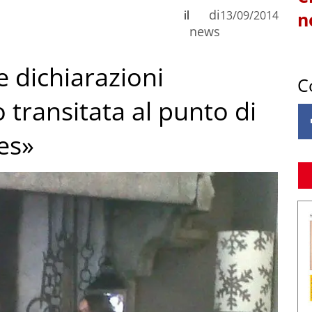
di
il
13/09/2014
n
news
 dichiarazioni
C
transitata al punto di
les»