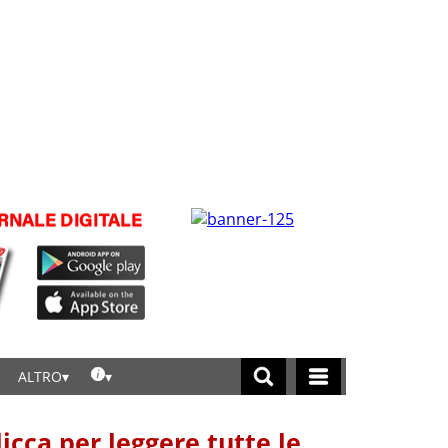
ALTRO
licca per leggere tutte le