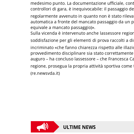
medesimo punto. La documentazione ufficiale, contro
controllori di gara, è inequivocabile: il passaggio d
regolarmente avvenuto in quanto non è stato rilevat
automatica a fronte del mancato passaggio da un pu
equivale a mancato passaggio)».
Sulla vicenda è intervenuto anche lassessore regi
soddisfazione per gli elementi di prova raccolti a di
incriminato «che fanno chiarezza rispetto alle illazio
provvedimento disciplinare sia stato correttamente 
auguro – ha concluso lassessore – che Francesca C
regione, prosegua la propria attività sportiva come t
(re.newsvda.it)
ULTIME NEWS