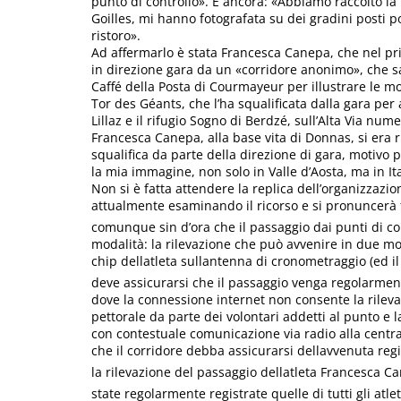
punto di controllo». E ancora: «Abbiamo raccolto la 
Goilles, mi hanno fotografata su dei gradini posti p
ristoro».
Ad affermarlo è stata Francesca Canepa, che nel pri
in direzione gara da un «corridore anonimo», che 
Caffé della Posta di Courmayeur per illustrare le mo
Tor des Géants, che l’ha squalificata dalla gara per
Lillaz e il rifugio Sogno di Berdzé, sull’Alta Via nume
Francesca Canepa, alla base vita di Donnas, si era 
squalifica da parte della direzione di gara, motivo p
la mia immagine, non solo in Valle d’Aosta, ma in It
Non si è fatta attendere la replica dell’organizzazion
attualmente esaminando il ricorso e si pronuncerà 
comunque sin d’ora che il passaggio dai punti di con
modalità: la rilevazione che può avvenire in due mo
chip dellatleta sullantenna di cronometraggio (ed
deve assicurarsi che il passaggio venga regolarmen
dove la connessione internet non consente la rileva
pettorale da parte dei volontari addetti al punto e 
con contestuale comunicazione via radio alla centra
che il corridore debba assicurarsi dellavvenuta reg
la rilevazione del passaggio dellatleta Francesca 
state regolarmente registrate quelle di tutti gli at