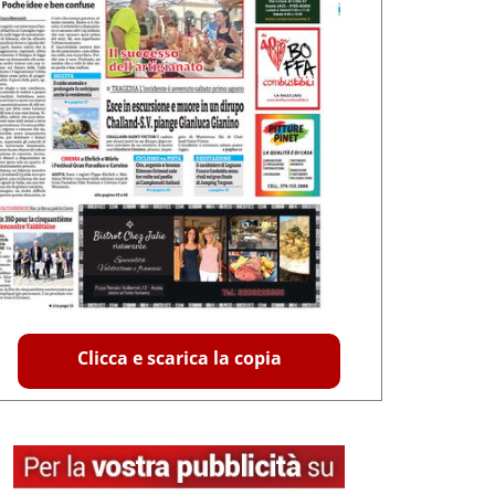
Clicca e scarica la copia