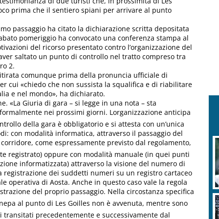
testimonianza di due turisti che, in prossimità di Les
oco prima che il sentiero spiani per arrivare al punto
mo passaggio ha citato la dichiarazione scritta depositata
sabato pomeriggio ha convocato una conferenza stampa al
tivazioni del ricorso presentato contro l’organizzazione del
 aver saltato un punto di controllo nel tratto compreso tra
ro 2.
ritirata comunque prima della pronuncia ufficiale di
er cui «chiedo che non sussista la squalifica e di riabilitare
alia e nel mondo», ha dichiarato.
e. «La Giuria di gara – si legge in una nota – sta
formalmente nei prossimi giorni. Lorganizzazione anticipa
trollo della gara è obbligatorio e si attesta con un’unica
di: con modalità informatica, attraverso il passaggio del
 il corridore, come espressamente previsto dal regolamento,
te registrato) oppure con modalità manuale (in quei punti
zione informatizzata) attraverso la visione del numero di
la registrazione dei suddetti numeri su un registro cartaceo
le operativa di Aosta. Anche in questo caso vale la regola
istrazione del proprio passaggio. Nella circostanza specifica
Canepa al punto di Les Goilles non è avvenuta, mentre sono
leti transitati precedentemente e successivamente dal