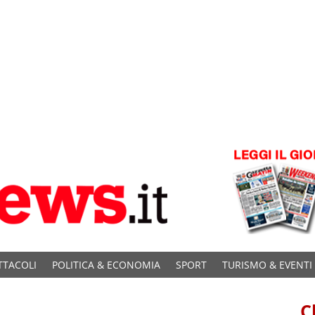
TTACOLI
POLITICA & ECONOMIA
SPORT
TURISMO & EVENTI
C