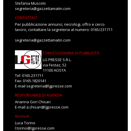
Stefania Muscolo
segreteria@gazzettamatin.com
CONTATTACI
Per pubblicazione annunci, necrologi, offro e cerco
lavoro, contattare la segreteria al numero: 0165/231711
segreteria@gazzettamatin.com
CONCESSIONARIA DI PUBBLICITÀ
LG PRESSE S.R.L.
via Festaz, 52
11100 AOSTA
Tel: 0165.231711
Fax: 0165.1820141
E-mail
segreteria@lgpresse.com
RESPONSABILE DI AGENZIA
Arianna Gori Chisari
E-mail
a.chisari@lgpresse.com
Account
Luca Torino
l.torino@lgpresse.com