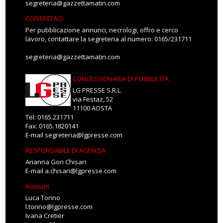
segreteria@gazzettamatin.com
CONTATTACI
Per pubblicazione annunci, necrologi, offro e cerco
lavoro, contattare la segreteria al numero: 0165/231711
segreteria@gazzettamatin.com
CONCESSIONARIA DI PUBBLICITÀ
LG PRESSE S.R.L.
via Festaz, 52
11100 AOSTA
Tel: 0165.231711
Fax: 0165.1820141
E-mail
segreteria@lgpresse.com
RESPONSABILE DI AGENZIA
Arianna Gori Chisari
E-mail
a.chisari@lgpresse.com
Account
Luca Torino
l.torino@lgpresse.com
Ivana Cretier