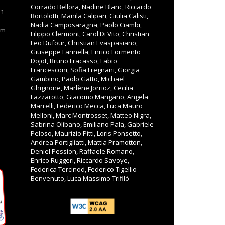
Corrado Bellora, Nadine Blanc, Riccardo
11
Bortolotti, Manila Calipari, Giulia Calisti,
Nadia Camposaragna, Paolo Ciambi,
om
Filippo Clermont, Carol Di Vito, Christian
Leo Dufour, Christian Evaspasiano,
Giuseppe Farinella, Enrico Formento
Dojot, Bruno Fracasso, Fabio
Francesconi, Sofia Fregnani, Giorgia
Gambino, Paolo Gatto, Michael
Ghignone, Marlène Jorrioz, Cecilia
Lazzarotto, Giacomo Mangano, Angela
Marrelli, Federico Mecca, Luca Mauro
Melloni, Marc Montrosset, Matteo Nigra,
Sabrina Olibano, Emiliano Pala, Gabriele
Peloso, Maurizio Pitti, Loris Ponsetto,
Andrea Portigliatti, Mattia Pramotton,
Deniel Pession, Raffaele Romano,
Enrico Ruggeri, Riccardo Savoye,
Federica Tercinod, Federico Tigellio
Benvenuto, Luca Massimo Trifilò