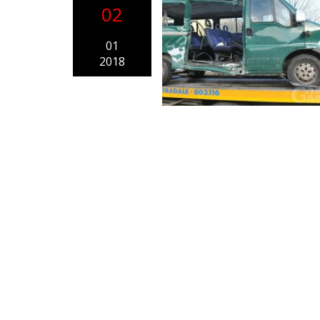
02
01
2018