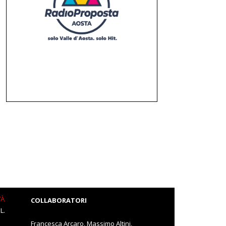
TÀ
COLLABORATORI
L.
Francesca Arcaro, Massimo Altini,