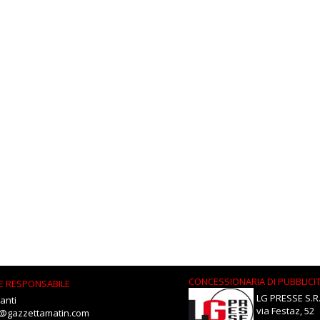
CONCESSIONARIA DI PUBBLICI
E RESPONSABILE
LG PRESSE S.R.
anti
via Festaz, 52
i@gazzettamatin.com