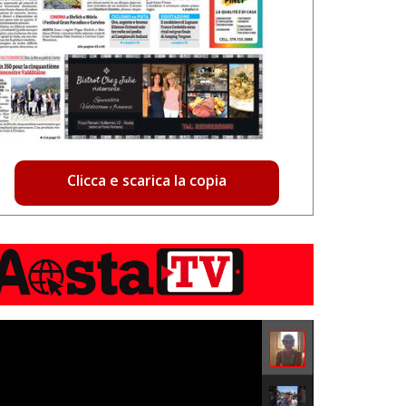
Clicca e scarica la copia