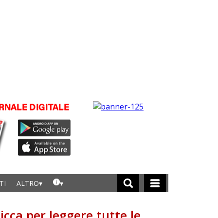
TI
ALTRO
licca per leggere tutte le