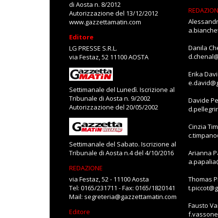
di Aosta n. 8/2012
REDAZIO
Autorizzazione del 13/12/2012
Alessandr
www.gazzettamatin.com
a.bianch
Editore
Danila Ch
LG PRESSE S.R.L.
d.chenal
via Festaz, 52 11100 AOSTA
Erika Dav
e.david@
Settimanale del Lunedì. Iscrizione al
Tribunale di Aosta n. 9/2002
Davide Pe
Autorizzazione del 20/05/2002
d.pellegr
Cinzia Ti
c.timpan
Settimanale del Sabato. Iscrizione al
Tribunale di Aosta n.4 del 4/10/2016
Arianna P
a.papali
REDAZIONE
via Festaz, 52 - 11100 Aosta
Thomas Pi
Tel: 0165/231711 - Fax: 0165/1820141
t.piccot@
Mail:
segreteria@gazzettamatin.com
Fausto V
Editore
f.vasson