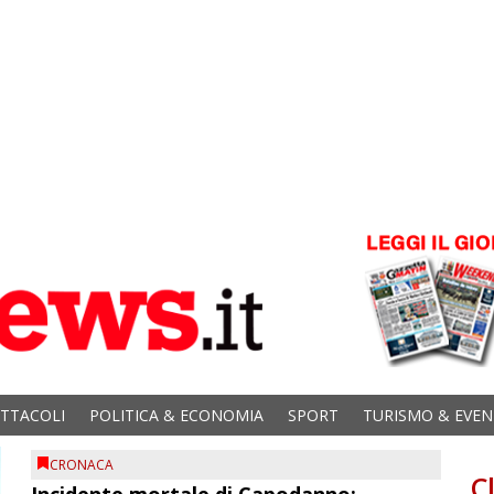
ETTACOLI
POLITICA & ECONOMIA
SPORT
TURISMO & EVEN
CRONACA
C