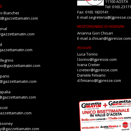
11100 AOSTA
NE
Tel: 0165.2317
Fax: 0165.1820141
o Bianchet
E-mail
segreteria@lgpresse.c
et@gazzettamatin.com
RESPONSABILE DI AGENZIA
enal
Arianna Gori Chisari
@gazzettamatin.com
E-mail
a.chisari@lgpresse.com
id
Account
gazzettamatin.com
Luca Torino
l.torino@lgpresse.com
llegrino
Ivana Cretier
ino@gazzettamatin.com
i.cretier@lgpresse.com
Daniele Fimiano
mpano
d.fimiano@lgpresse.com
o@gazzettamatin.com
apalia
a@gazzettamatin.com
ccot
gazzettamatin.com
assoney
ey@gazzettamatin.com