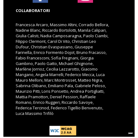
COLLABORATORI
Francesca Arcaro, Massimo Altini, Corrado Bellora,
Nadine Blanc, Riccardo Bortolotti, Manila Calipari,
Giulia Calisti, Nadia Camposaragna, Paolo Ciambi,
Filippo Clermont, Carol Di Vito, Christian Leo
Dufour, Christian Evaspasiano, Giuseppe
Farinella, Enrico Formento Dojot, Bruno Fracasso,
Fabio Francesconi, Sofia Fregnani, Giorgia
Gambino, Paolo Gatto, Michael Ghignone,
Marlène Jorrioz, Cecilia Lazzarotto, Giacomo
Mangano, Angela Marrelli, Federico Mecca, Luca
Mauro Melloni, Marc Montrosset, Matteo Nigra,
Sabrina Olibano, Emiliano Pala, Gabriele Peloso,
Maurizio Pitti, Loris Ponsetto, Andrea Portigliatti,
Mattia Pramotton, Deniel Pession, Raffaele
Romano, Enrico Ruggeri, Riccardo Savoye,
Federica Tercinod, Federico Tigellio Benvenuto,
Luca Massimo Trifilò