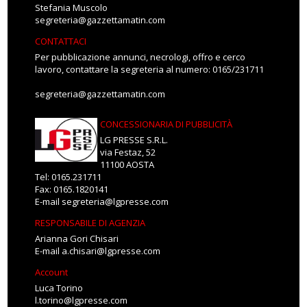
Stefania Muscolo
segreteria@gazzettamatin.com
CONTATTACI
Per pubblicazione annunci, necrologi, offro e cerco
lavoro, contattare la segreteria al numero: 0165/231711
segreteria@gazzettamatin.com
CONCESSIONARIA DI PUBBLICITÀ
LG PRESSE S.R.L.
via Festaz, 52
11100 AOSTA
Tel: 0165.231711
Fax: 0165.1820141
E-mail
segreteria@lgpresse.com
RESPONSABILE DI AGENZIA
Arianna Gori Chisari
E-mail
a.chisari@lgpresse.com
Account
Luca Torino
l.torino@lgpresse.com