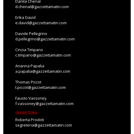
Danila Chenal
d.chenal@gazzettamatin.com
Erika David
e.david@gazzettamatin.com
Davide Pellegrino
d.pellegrino@gazzettamatin.com
Cinzia Timpano
c.timpano@gazzettamatin.com
Arianna Papalia
a.papalia@gazzettamatin.com
Thomas Piccot
t.piccot@gazzettamatin.com
Fausto Vassoney
f.vassoney@gazzettamatin.com
SEGRETERIA
Roberta Prodoti
segreteria@gazzettamatin.com