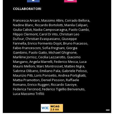
COLLABORATORI
Francesca Arcaro, Massimo Altini, Corrado Bellora,
Nadine Blanc, Riccardo Bortolotti, Manila Calipari,
Giulia Calisti, Nadia Camposaragna, Paolo Ciambi,
Filippo Clermont, Carol Di Vito, Christian Leo
Dufour, Christian Evaspasiano, Giuseppe
Farinella, Enrico Formento Dojot, Bruno Fracasso,
Fabio Francesconi, Sofia Fregnani, Giorgia
Gambino, Paolo Gatto, Michael Ghignone,
Marlène Jorrioz, Cecilia Lazzarotto, Giacomo
Mangano, Angela Marrelli, Federico Mecca, Luca
Mauro Melloni, Marc Montrosset, Matteo Nigra,
Sabrina Olibano, Emiliano Pala, Gabriele Peloso,
Maurizio Pitti, Loris Ponsetto, Andrea Portigliatti,
Mattia Pramotton, Deniel Pession, Raffaele
Romano, Enrico Ruggeri, Riccardo Savoye,
Federica Tercinod, Federico Tigellio Benvenuto,
Luca Massimo Trifilò