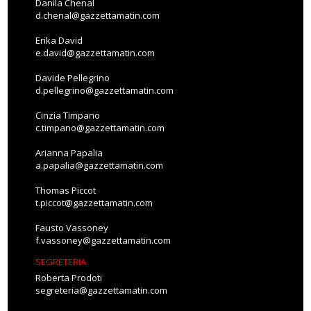
Danila Chenal
d.chenal@gazzettamatin.com
Erika David
e.david@gazzettamatin.com
Davide Pellegrino
d.pellegrino@gazzettamatin.com
Cinzia Timpano
c.timpano@gazzettamatin.com
Arianna Papalia
a.papalia@gazzettamatin.com
Thomas Piccot
t.piccot@gazzettamatin.com
Fausto Vassoney
f.vassoney@gazzettamatin.com
SEGRETERIA
Roberta Prodoti
segreteria@gazzettamatin.com