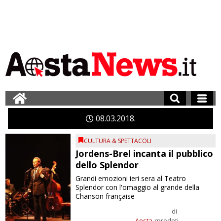
08
03
2018
CULTURA & SPETTACOLI
Jordens-Brel incanta il pubblico
dello Splendor
Grandi emozioni ieri sera al Teatro
Splendor con l'omaggio al grande della
Chanson française
di
Aosta
rprodoti