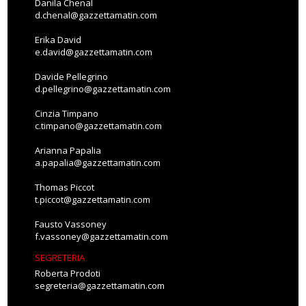
Danila Chenal
d.chenal@gazzettamatin.com
Erika David
e.david@gazzettamatin.com
Davide Pellegrino
d.pellegrino@gazzettamatin.com
Cinzia Timpano
c.timpano@gazzettamatin.com
Arianna Papalia
a.papalia@gazzettamatin.com
Thomas Piccot
t.piccot@gazzettamatin.com
Fausto Vassoney
f.vassoney@gazzettamatin.com
SEGRETERIA
Roberta Prodoti
segreteria@gazzettamatin.com