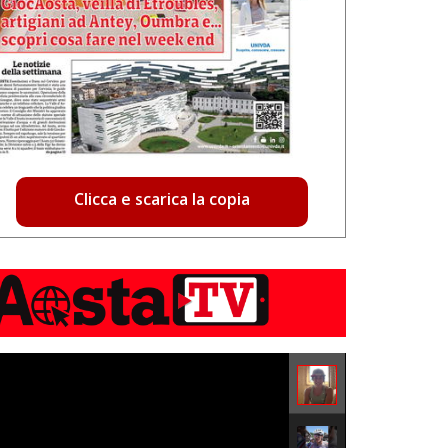
Clicca e scarica la copia