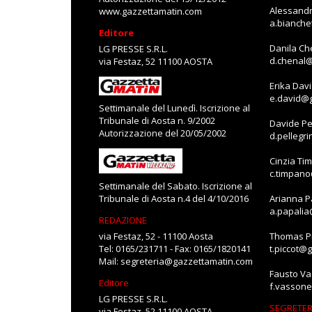
Alessandr
www.gazzettamatin.com
a.bianch
Editore
Danila Ch
LG PRESSE S.R.L.
d.chenal
via Festaz, 52 11100 AOSTA
Erika Dav
e.david@
Settimanale del Lunedì. Iscrizione al
Tribunale di Aosta n. 9/2002
Davide Pe
Autorizzazione del 20/05/2002
d.pellegr
Cinzia Ti
c.timpan
Settimanale del Sabato. Iscrizione al
Tribunale di Aosta n.4 del 4/10/2016
Arianna P
a.papali
REDAZIONE
via Festaz, 52 - 11100 Aosta
Thomas Pi
Tel: 0165/231711 - Fax: 0165/1820141
t.piccot@
Mail:
segreteria@gazzettamatin.com
Fausto V
Editore
f.vasson
LG PRESSE S.R.L.
SEGRETER
via Festaz, 52 11100 AOSTA