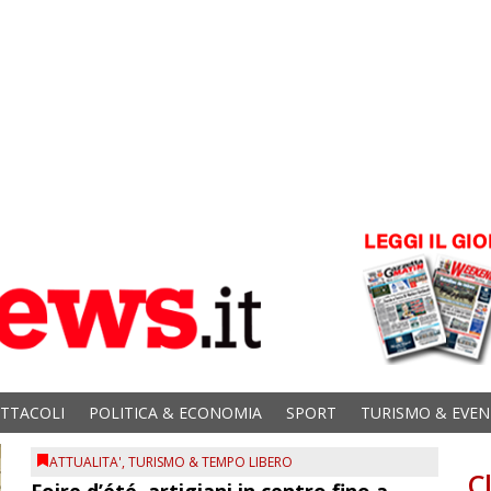
ETTACOLI
POLITICA & ECONOMIA
SPORT
TURISMO & EVEN
ATTUALITA'
,
TURISMO & TEMPO LIBERO
C