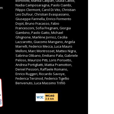
Bortolotti, Manila Calipari, Giulia Calisti,
Nadia Camposaragna, Paolo Ciambi,
om
Filippo Clermont, Carol Di Vito, Christian
Leo Dufour, Christian Evaspasiano,
Giuseppe Farinella, Enrico Formento
Dojot, Bruno Fracasso, Fabio
Francesconi, Sofia Fregnani, Giorgia
Gambino, Paolo Gatto, Michael
Ghignone, Marlène Jorrioz, Cecilia
Lazzarotto, Giacomo Mangano, Angela
Marrelli, Federico Mecca, Luca Mauro
Melloni, Marc Montrosset, Matteo Nigra,
Sabrina Olibano, Emiliano Pala, Gabriele
Peloso, Maurizio Pitti, Loris Ponsetto,
Andrea Portigliatti, Mattia Pramotton,
Deniel Pession, Raffaele Romano,
Enrico Ruggeri, Riccardo Savoye,
Federica Tercinod, Federico Tigellio
Benvenuto, Luca Massimo Trifilò