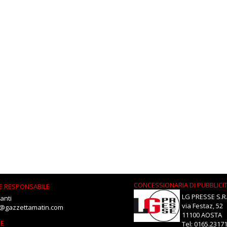
CONCESSIONARIA DI PUBBLICI
E RESPONSABILE
LG PRESSE S.R.
anti
via Festaz, 52
i@gazzettamatin.com
11100 AOSTA
NE
Tel: 0165.2317