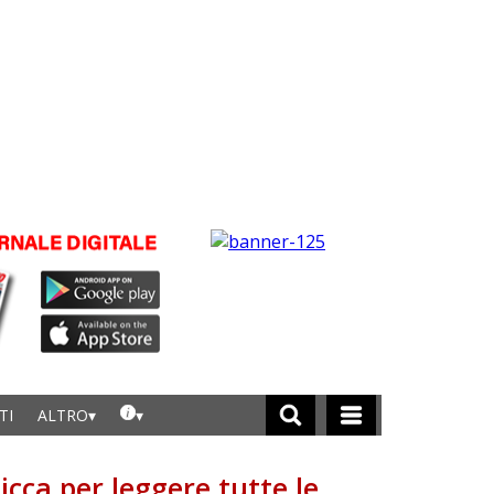
TI
ALTRO
licca per leggere tutte le