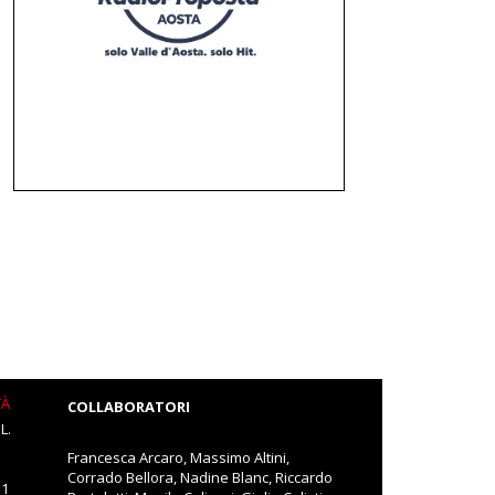
TÀ
COLLABORATORI
L.
Francesca Arcaro, Massimo Altini,
Corrado Bellora, Nadine Blanc, Riccardo
11