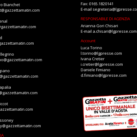
Fax: 0165.1820141
o Bianchet
E-mail
segreteria@lgpresse.c
et@gazzettamatin.com
RESPONSABILE DI AGENZIA
enal
Arianna Gori Chisari
@gazzettamatin.com
E-mail
a.chisari@lgpresse.com
id
Account
gazzettamatin.com
Luca Torino
l.torino@lgpresse.com
llegrino
Ivana Cretier
ino@gazzettamatin.com
i.cretier@lgpresse.com
Daniele Fimiano
mpano
d.fimiano@lgpresse.com
o@gazzettamatin.com
apalia
a@gazzettamatin.com
ccot
gazzettamatin.com
assoney
ey@gazzettamatin.com
IA