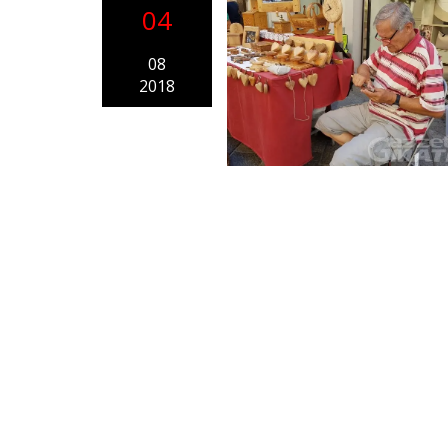
04
08
2018