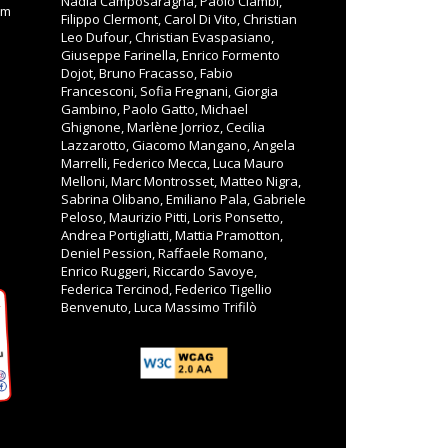
Nadia Camposaragna, Paolo Ciambi,
om
Filippo Clermont, Carol Di Vito, Christian
Leo Dufour, Christian Evaspasiano,
Giuseppe Farinella, Enrico Formento
Dojot, Bruno Fracasso, Fabio
Francesconi, Sofia Fregnani, Giorgia
Gambino, Paolo Gatto, Michael
Ghignone, Marlène Jorrioz, Cecilia
Lazzarotto, Giacomo Mangano, Angela
Marrelli, Federico Mecca, Luca Mauro
Melloni, Marc Montrosset, Matteo Nigra,
Sabrina Olibano, Emiliano Pala, Gabriele
Peloso, Maurizio Pitti, Loris Ponsetto,
Andrea Portigliatti, Mattia Pramotton,
Deniel Pession, Raffaele Romano,
Enrico Ruggeri, Riccardo Savoye,
Federica Tercinod, Federico Tigellio
Benvenuto, Luca Massimo Trifilò