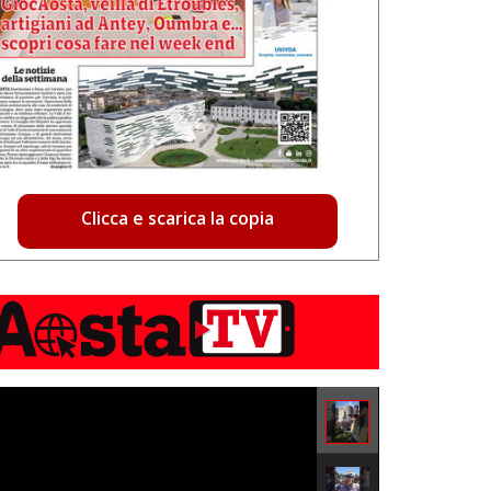
Clicca e scarica la copia