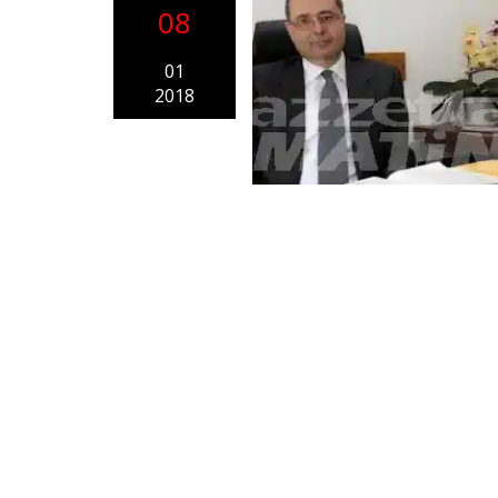
08
01
2018