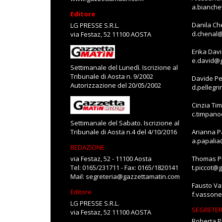
a.bianch
Editore
Danila Ch
LG PRESSE S.R.L.
d.chenal
via Festaz, 52 11100 AOSTA
Erika Dav
e.david@
Settimanale del Lunedì. Iscrizione al
Tribunale di Aosta n. 9/2002
Davide Pe
Autorizzazione del 20/05/2002
d.pellegr
Cinzia Ti
c.timpan
Settimanale del Sabato. Iscrizione al
Tribunale di Aosta n.4 del 4/10/2016
Arianna P
a.papali
REDAZIONE
via Festaz, 52 - 11100 Aosta
Thomas Pi
Tel: 0165/231711 - Fax: 0165/1820141
t.piccot@
Mail:
segreteria@gazzettamatin.com
Fausto V
Editore
f.vasson
LG PRESSE S.R.L.
SEGRETER
via Festaz, 52 11100 AOSTA
Roberta P