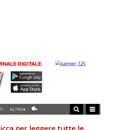
TI
ALTRO
licca per leggere tutte le