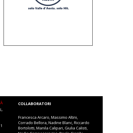
TÀ
COLLABORATORI
L.
Francesca Arcaro, Massimo Altini,
Corrado Bellora, Nadine Blanc, Riccardo
11
Bortolotti, Manila Calipari, Giulia Calisti,