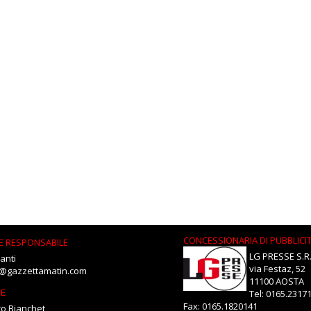
CONCESSIONARIA DI PUBBLICI
E RESPONSABILE
LG PRESSE S.R.
anti
via Festaz, 52
i@gazzettamatin.com
11100 AOSTA
NE
Tel: 0165.2317
Fax: 0165.1820141
o Bianchet