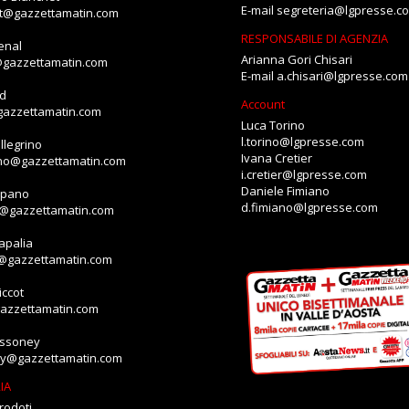
E-mail
segreteria@lgpresse.c
et@gazzettamatin.com
RESPONSABILE DI AGENZIA
enal
Arianna Gori Chisari
@gazzettamatin.com
E-mail
a.chisari@lgpresse.com
id
Account
gazzettamatin.com
Luca Torino
l.torino@lgpresse.com
llegrino
Ivana Cretier
ino@gazzettamatin.com
i.cretier@lgpresse.com
Daniele Fimiano
mpano
d.fimiano@lgpresse.com
o@gazzettamatin.com
apalia
a@gazzettamatin.com
ccot
gazzettamatin.com
assoney
ey@gazzettamatin.com
IA
rodoti