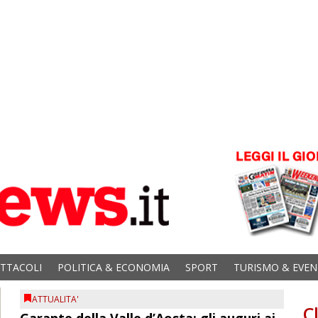
ETTACOLI
POLITICA & ECONOMIA
SPORT
TURISMO & EVEN
ATTUALITA'
C