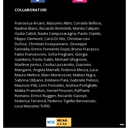
COLLABORATORI
Francesca Arcaro, Massimo Altini, Corrado Bellora,
Nadine Blanc, Riccardo Bortolotti, Manila Calipari,
Giulia Calisti, Nadia Camposaragna, Paolo Ciambi,
Filippo Clermont, Carol Di Vito, Christian Leo
Dufour, Christian Evaspasiano, Giuseppe
Farinella, Enrico Formento Dojot, Bruno Fracasso,
Fabio Francesconi, Sofia Fregnani, Giorgia
Gambino, Paolo Gatto, Michael Ghignone,
Marlène Jorrioz, Cecilia Lazzarotto, Giacomo
Mangano, Angela Marrelli, Federico Mecca, Luca
Mauro Melloni, Marc Montrosset, Matteo Nigra,
Sabrina Olibano, Emiliano Pala, Gabriele Peloso,
Maurizio Pitti, Loris Ponsetto, Andrea Portigliatti,
Mattia Pramotton, Deniel Pession, Raffaele
Romano, Enrico Ruggeri, Riccardo Savoye,
Federica Tercinod, Federico Tigellio Benvenuto,
Luca Massimo Trifilò