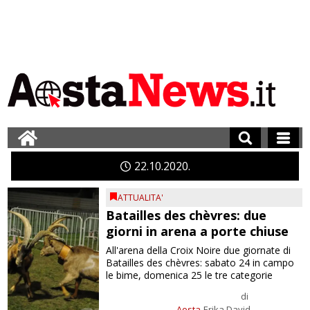
22
10
2020
ATTUALITA'
Batailles des chèvres: due
giorni in arena a porte chiuse
All'arena della Croix Noire due giornate di
Batailles des chèvres: sabato 24 in campo
le bime, domenica 25 le tre categorie
di
Aosta
Erika David