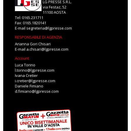
LG PRESSE S.R.L.
via Festaz, 52
11100 AOSTA
Tel: 0165.231711
Fax: 0165.1820141
E-mail
segreteria@lgpresse.com
RESPONSABILE DI AGENZIA
Arianna Gori Chisari
E-mail
a.chisari@lgpresse.com
Account
Luca Torino
l.torino@lgpresse.com
Ivana Cretier
i.cretier@lgpresse.com
Daniele Fimiano
d.fimiano@lgpresse.com