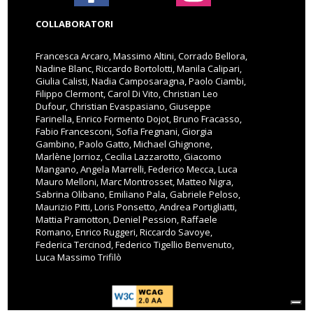
COLLABORATORI
Francesca Arcaro, Massimo Altini, Corrado Bellora,
Nadine Blanc, Riccardo Bortolotti, Manila Calipari,
Giulia Calisti, Nadia Camposaragna, Paolo Ciambi,
Filippo Clermont, Carol Di Vito, Christian Leo
Dufour, Christian Evaspasiano, Giuseppe
Farinella, Enrico Formento Dojot, Bruno Fracasso,
Fabio Francesconi, Sofia Fregnani, Giorgia
Gambino, Paolo Gatto, Michael Ghignone,
Marlène Jorrioz, Cecilia Lazzarotto, Giacomo
Mangano, Angela Marrelli, Federico Mecca, Luca
Mauro Melloni, Marc Montrosset, Matteo Nigra,
Sabrina Olibano, Emiliano Pala, Gabriele Peloso,
Maurizio Pitti, Loris Ponsetto, Andrea Portigliatti,
Mattia Pramotton, Deniel Pession, Raffaele
Romano, Enrico Ruggeri, Riccardo Savoye,
Federica Tercinod, Federico Tigellio Benvenuto,
Luca Massimo Trifilò