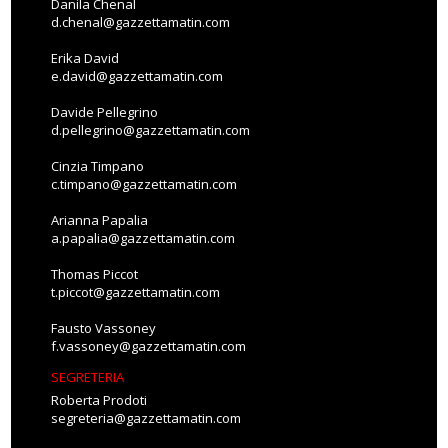
Danila Chenal
d.chenal@gazzettamatin.com
Erika David
e.david@gazzettamatin.com
Davide Pellegrino
d.pellegrino@gazzettamatin.com
Cinzia Timpano
c.timpano@gazzettamatin.com
Arianna Papalia
a.papalia@gazzettamatin.com
Thomas Piccot
t.piccot@gazzettamatin.com
Fausto Vassoney
f.vassoney@gazzettamatin.com
SEGRETERIA
Roberta Prodoti
segreteria@gazzettamatin.com