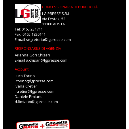
CONCESSIONARIA DI PUBBLICITÀ
LG PRESSE S.R.L.
via Festaz, 52
11100 AOSTA
Tel: 0165.231711
Fax: 0165.1820141
E-mail
segreteria@lgpresse.com
RESPONSABILE DI AGENZIA
Arianna Gori Chisari
E-mail
a.chisari@lgpresse.com
Account
Luca Torino
l.torino@lgpresse.com
Ivana Cretier
i.cretier@lgpresse.com
Daniele Fimiano
d.fimiano@lgpresse.com