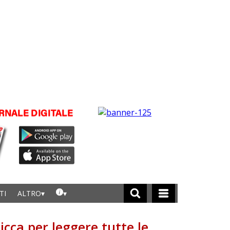
TI
ALTRO
licca per leggere tutte le