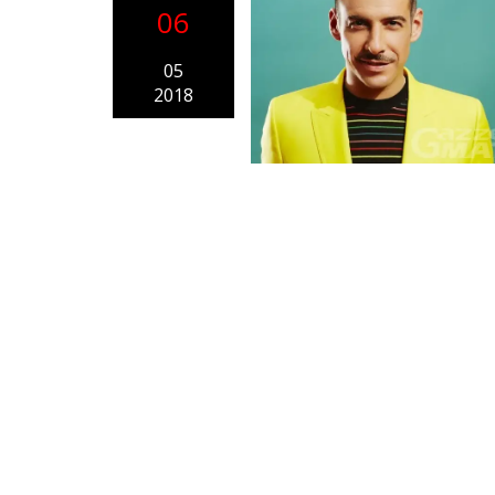
06
05
2018