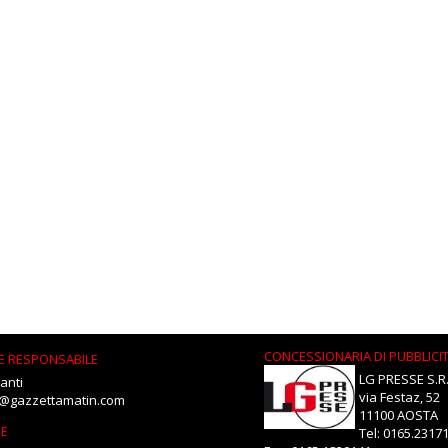
CONCESSIONARIA DI PUBBLICI
E RESPONSABILE
LG PRESSE S.R.
anti
via Festaz, 52
i@gazzettamatin.com
11100 AOSTA
NE
Tel: 0165.2317