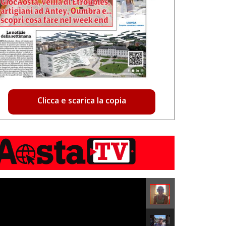
Clicca e scarica la copia