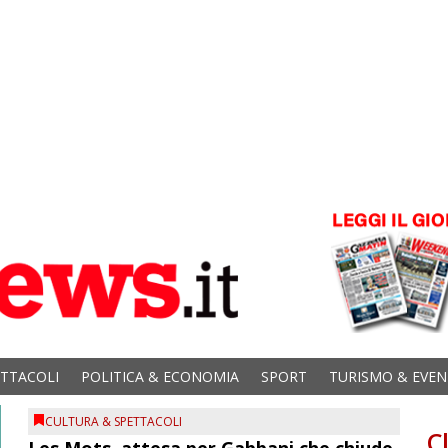
ETTACOLI
POLITICA & ECONOMIA
SPORT
TURISMO & EVEN
CULTURA & SPETTACOLI
C