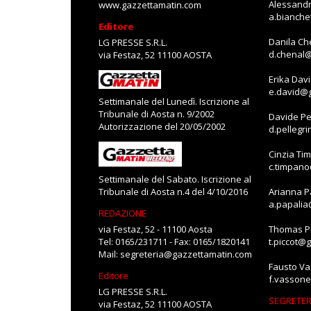
Alessandr
www.gazzettamatin.com
a.bianch
Editore
Danila Ch
LG PRESSE S.R.L.
d.chenal
via Festaz, 52 11100 AOSTA
Erika Dav
e.david@
Settimanale del Lunedì. Iscrizione al
Tribunale di Aosta n. 9/2002
Davide Pe
Autorizzazione del 20/05/2002
d.pellegr
Cinzia Ti
c.timpan
Settimanale del Sabato. Iscrizione al
Tribunale di Aosta n.4 del 4/10/2016
Arianna P
a.papali
REDAZIONE
via Festaz, 52 - 11100 Aosta
Thomas Pi
Tel: 0165/231711 - Fax: 0165/1820141
t.piccot@
Mail:
segreteria@gazzettamatin.com
Fausto V
Editore
f.vasson
LG PRESSE S.R.L.
SEGRETER
via Festaz, 52 11100 AOSTA