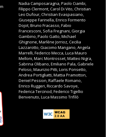
Nadia Camposaragna, Paolo Ciambi,
om
Filippo Clermont, Carol Di Vito, Christian
Leo Dufour, Christian Evaspasiano,
Giuseppe Farinella, Enrico Formento
Dojot, Bruno Fracasso, Fabio
Francesconi, Sofia Fregnani, Giorgia
Gambino, Paolo Gatto, Michael
Ghignone, Marlène Jorrioz, Cecilia
Lazzarotto, Giacomo Mangano, Angela
Marrelli, Federico Mecca, Luca Mauro
Melloni, Marc Montrosset, Matteo Nigra,
Sabrina Olibano, Emiliano Pala, Gabriele
Peloso, Maurizio Pitti, Loris Ponsetto,
Andrea Portigliatti, Mattia Pramotton,
Deniel Pession, Raffaele Romano,
Enrico Ruggeri, Riccardo Savoye,
Federica Tercinod, Federico Tigellio
Benvenuto, Luca Massimo Trifilò