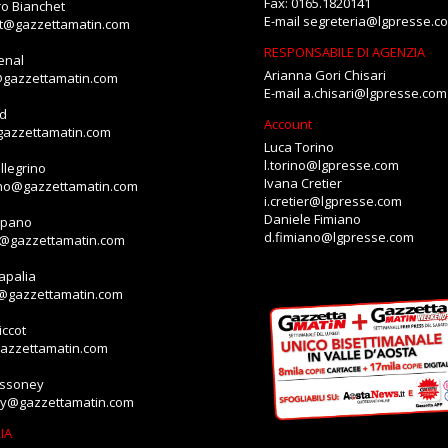
Fax: 0165.1820141
o Bianchet
E-mail
segreteria@lgpresse.c
et@gazzettamatin.com
RESPONSABILE DI AGENZIA
enal
Arianna Gori Chisari
@gazzettamatin.com
E-mail
a.chisari@lgpresse.com
id
Account
gazzettamatin.com
Luca Torino
l.torino@lgpresse.com
llegrino
Ivana Cretier
ino@gazzettamatin.com
i.cretier@lgpresse.com
Daniele Fimiano
mpano
d.fimiano@lgpresse.com
o@gazzettamatin.com
apalia
a@gazzettamatin.com
ccot
gazzettamatin.com
assoney
ey@gazzettamatin.com
IA