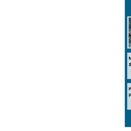
M
g
P
p