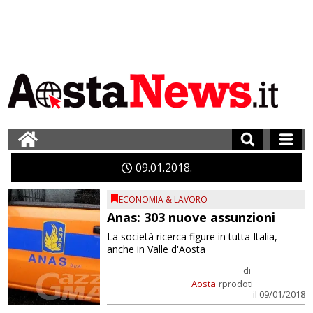
09
01
2018
ECONOMIA & LAVORO
Anas: 303 nuove assunzioni
La società ricerca figure in tutta Italia,
anche in Valle d'Aosta
di
Aosta
rprodoti
il 09/01/2018