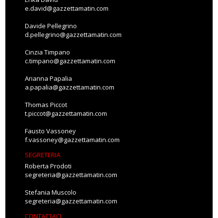
e.david@gazzettamatin.com
Davide Pellegrino
d.pellegrino@gazzettamatin.com
Cinzia Timpano
c.timpano@gazzettamatin.com
Arianna Papalia
a.papalia@gazzettamatin.com
Thomas Piccot
t.piccot@gazzettamatin.com
Fausto Vassoney
f.vassoney@gazzettamatin.com
SEGRETERIA
Roberta Prodoti
segreteria@gazzettamatin.com
Stefania Muscolo
segreteria@gazzettamatin.com
CONTATTACI