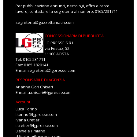
Per pubblicazione annunci, necrologi, offro e cerco
lavoro, contattare la segreteria al numero: 0165/231711
segreteria@gazzettamatin.com
CONCESSIONARIA DI PUBBLICITÀ
LG PRESSE S.R.L.
via Festaz, 52
11100 AOSTA
Tel: 0165.231711
Fax: 0165.1820141
E-mail
segreteria@lgpresse.com
RESPONSABILE DI AGENZIA
Arianna Gori Chisari
E-mail
a.chisari@lgpresse.com
Account
Luca Torino
l.torino@lgpresse.com
Ivana Cretier
i.cretier@lgpresse.com
Daniele Fimiano
d.fimiano@lgpresse.com