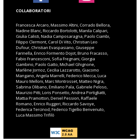
COLLABORATORI
Francesca Arcaro, Massimo Altini, Corrado Bellora,
Nadine Blanc, Riccardo Bortolotti, Manila Calipari,
Giulia Calisti, Nadia Camposaragna, Paolo Ciambi,
Filippo Clermont, Carol Di Vito, Christian Leo
Dufour, Christian Evaspasiano, Giuseppe
Farinella, Enrico Formento Dojot, Bruno Fracasso,
Fabio Francesconi, Sofia Fregnani, Giorgia
Gambino, Paolo Gatto, Michael Ghignone,
Marlène Jorrioz, Cecilia Lazzarotto, Giacomo
Mangano, Angela Marrelli, Federico Mecca, Luca
Mauro Melloni, Marc Montrosset, Matteo Nigra,
Sabrina Olibano, Emiliano Pala, Gabriele Peloso,
Maurizio Pitti, Loris Ponsetto, Andrea Portigliatti,
Mattia Pramotton, Deniel Pession, Raffaele
Romano, Enrico Ruggeri, Riccardo Savoye,
Federica Tercinod, Federico Tigellio Benvenuto,
Luca Massimo Trifilò