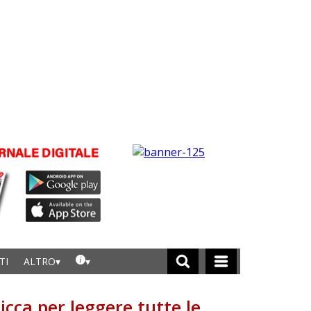
TI
ALTRO
licca per leggere tutte le