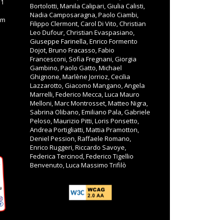
11
Bortolotti, Manila Calipari, Giulia Calisti,
Nadia Camposaragna, Paolo Ciambi,
om
Filippo Clermont, Carol Di Vito, Christian
Leo Dufour, Christian Evaspasiano,
Giuseppe Farinella, Enrico Formento
Dojot, Bruno Fracasso, Fabio
Francesconi, Sofia Fregnani, Giorgia
Gambino, Paolo Gatto, Michael
Ghignone, Marlène Jorrioz, Cecilia
Lazzarotto, Giacomo Mangano, Angela
Marrelli, Federico Mecca, Luca Mauro
Melloni, Marc Montrosset, Matteo Nigra,
Sabrina Olibano, Emiliano Pala, Gabriele
Peloso, Maurizio Pitti, Loris Ponsetto,
Andrea Portigliatti, Mattia Pramotton,
Deniel Pession, Raffaele Romano,
Enrico Ruggeri, Riccardo Savoye,
Federica Tercinod, Federico Tigellio
Benvenuto, Luca Massimo Trifilò