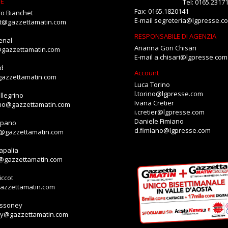
NE
Tel: 0165.2317
Fax: 0165.1820141
o Bianchet
E-mail
segreteria@lgpresse.c
et@gazzettamatin.com
RESPONSABILE DI AGENZIA
enal
Arianna Gori Chisari
@gazzettamatin.com
E-mail
a.chisari@lgpresse.com
id
Account
gazzettamatin.com
Luca Torino
l.torino@lgpresse.com
llegrino
Ivana Cretier
ino@gazzettamatin.com
i.cretier@lgpresse.com
Daniele Fimiano
mpano
d.fimiano@lgpresse.com
o@gazzettamatin.com
apalia
a@gazzettamatin.com
ccot
gazzettamatin.com
assoney
ey@gazzettamatin.com