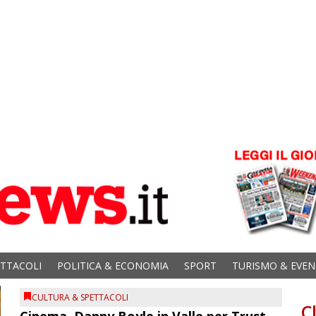
ETTACOLI
POLITICA & ECONOMIA
SPORT
TURISMO & EVEN
CULTURA & SPETTACOLI
C