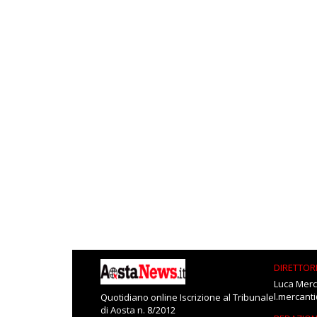
DIRETTOR
Luca Merc
l.mercant
Quotidiano online Iscrizione al Tribunale
di Aosta n. 8/2012