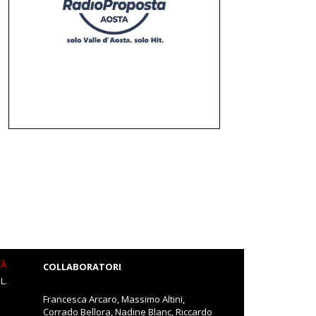
TÀ
COLLABORATORI
L.
Francesca Arcaro, Massimo Altini,
Corrado Bellora, Nadine Blanc, Riccardo