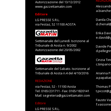
REDAZIO
Autorizzazione del 13/12/2012
Alessandr
www.gazzettamatin.com
a.bianch
Editore
Danila Ch
LG PRESSE S.R.L.
d.chenal
via Festaz, 52 11100 AOSTA
Erika Dav
e.david@
Settimanale del Lunedì. Iscrizione al
Tribunale di Aosta n. 9/2002
Davide Pe
Autorizzazione del 20/05/2002
d.pellegr
Cinzia Ti
c.timpan
Settimanale del Sabato. Iscrizione al
Tribunale di Aosta n.4 del 4/10/2016
Arianna P
a.papali
REDAZIONE
via Festaz, 52 - 11100 Aosta
Thomas Pi
Tel: 0165/231711 - Fax: 0165/1820141
t.piccot@
Mail:
segreteria@gazzettamatin.com
Fausto V
Editore
f.vasson
LG PRESSE S.R.L.