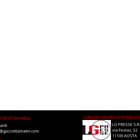
CONCESSIONARIA DI PUBBLICI
E RESPONSABILE
LG PRESSE S.R.
anti
via Festaz, 52
i@gazzettamatin.com
11100 AOSTA