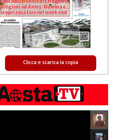
Clicca e scarica la copia