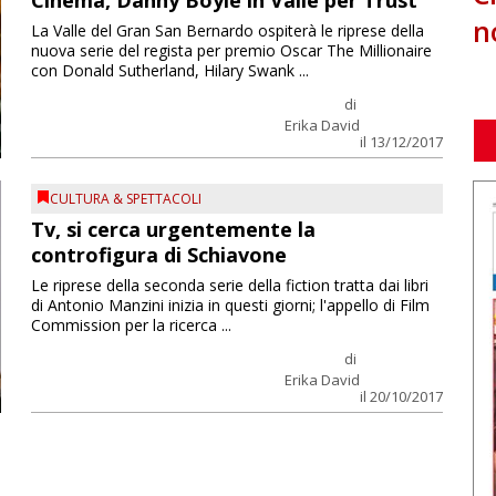
Cinema, Danny Boyle in Valle per Trust
n
La Valle del Gran San Bernardo ospiterà le riprese della
nuova serie del regista per premio Oscar The Millionaire
con Donald Sutherland, Hilary Swank ...
di
Erika David
il 13/12/2017
CULTURA & SPETTACOLI
Tv, si cerca urgentemente la
controfigura di Schiavone
Le riprese della seconda serie della fiction tratta dai libri
di Antonio Manzini inizia in questi giorni; l'appello di Film
Commission per la ricerca ...
di
Erika David
il 20/10/2017