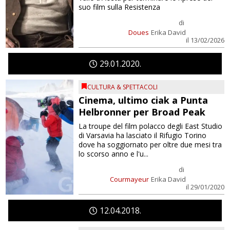
suo film sulla Resistenza
di
Doues
Erika David
il 13/02/2026
29
01
2020
CULTURA & SPETTACOLI
Cinema, ultimo ciak a Punta
Helbronner per Broad Peak
La troupe del film polacco degli East Studio
di Varsavia ha lasciato il Rifugio Torino
dove ha soggiornato per oltre due mesi tra
lo scorso anno e l'u...
di
Courmayeur
Erika David
il 29/01/2020
12
04
2018