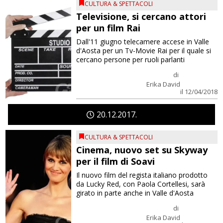
CULTURA & SPETTACOLI
Televisione, si cercano attori
per un film Rai
Dall'11 giugno telecamere accese in Valle
d'Aosta per un Tv-Movie Rai per il quale si
cercano persone per ruoli parlanti
di
Erika David
il 12/04/2018
20
12
2017
CULTURA & SPETTACOLI
Cinema, nuovo set su Skyway
per il film di Soavi
Il nuovo film del regista italiano prodotto
da Lucky Red, con Paola Cortellesi, sarà
girato in parte anche in Valle d'Aosta
di
Erika David