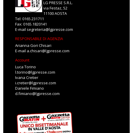
LG PRESSE S.R.L.
via Festaz, 52
11100 AOSTA
Tel: 0165.231711
Fax: 0165.1820141
E-mail
segreteria@lgpresse.com
RESPONSABILE DI AGENZIA
Arianna Gori Chisari
E-mail
a.chisari@lgpresse.com
Account
Luca Torino
l.torino@lgpresse.com
Ivana Cretier
i.cretier@lgpresse.com
Daniele Fimiano
d.fimiano@lgpresse.com