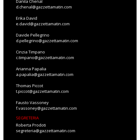
Danila Chenal
d.chenal@gazzettamatin.com
Erika David
e.david@gazzettamatin.com
Davide Pellegrino
d.pellegrino@gazzettamatin.com
Cinzia Timpano
c.timpano@gazzettamatin.com
Arianna Papalia
a.papalia@gazzettamatin.com
Thomas Piccot
t.piccot@gazzettamatin.com
Fausto Vassoney
f.vassoney@gazzettamatin.com
SEGRETERIA
Roberta Prodoti
segreteria@gazzettamatin.com