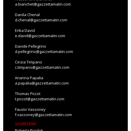
a.bianchet@gazzettamatin.com
Danila Chenal
d.chenal@gazzettamatin.com
Erika David
e.david@gazzettamatin.com
Davide Pellegrino
d.pellegrino@gazzettamatin.com
Cinzia Timpano
c.timpano@gazzettamatin.com
Arianna Papalia
a.papalia@gazzettamatin.com
Thomas Piccot
t.piccot@gazzettamatin.com
Fausto Vassoney
f.vassoney@gazzettamatin.com
SEGRETERIA
Roberta Prodoti