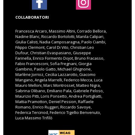
COLLABORATORI
Francesca Arcaro, Massimo Altini, Corrado Bellora,
Nadine Blanc, Riccardo Bortolotti, Manila Calipari,
Giulia Calisti, Nadia Camposaragna, Paolo Ciambi,
Filippo Clermont, Carol Di Vito, Christian Leo
Dufour, Christian Evaspasiano, Giuseppe
Farinella, Enrico Formento Dojot, Bruno Fracasso,
Fabio Francesconi, Sofia Fregnani, Giorgia
Gambino, Paolo Gatto, Michael Ghignone,
Marlène Jorrioz, Cecilia Lazzarotto, Giacomo
Mangano, Angela Marrelli, Federico Mecca, Luca
Mauro Melloni, Marc Montrosset, Matteo Nigra,
Sabrina Olibano, Emiliano Pala, Gabriele Peloso,
Maurizio Pitti, Loris Ponsetto, Andrea Portigliatti,
Mattia Pramotton, Deniel Pession, Raffaele
Romano, Enrico Ruggeri, Riccardo Savoye,
Federica Tercinod, Federico Tigellio Benvenuto,
Luca Massimo Trifilò