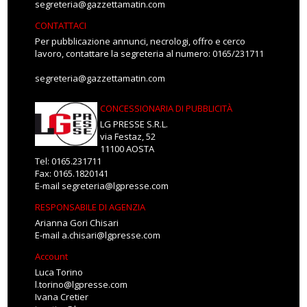
segreteria@gazzettamatin.com
CONTATTACI
Per pubblicazione annunci, necrologi, offro e cerco
lavoro, contattare la segreteria al numero: 0165/231711
segreteria@gazzettamatin.com
CONCESSIONARIA DI PUBBLICITÀ
LG PRESSE S.R.L.
via Festaz, 52
11100 AOSTA
Tel: 0165.231711
Fax: 0165.1820141
E-mail
segreteria@lgpresse.com
RESPONSABILE DI AGENZIA
Arianna Gori Chisari
E-mail
a.chisari@lgpresse.com
Account
Luca Torino
l.torino@lgpresse.com
Ivana Cretier