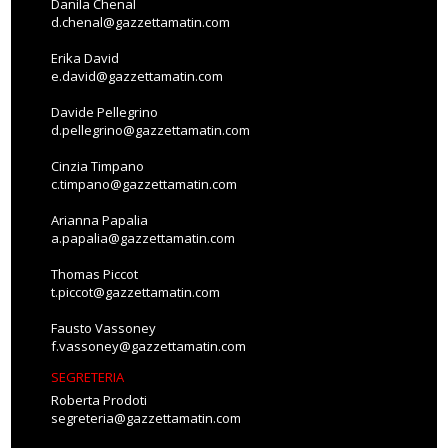
Danila Chenal
d.chenal@gazzettamatin.com
Erika David
e.david@gazzettamatin.com
Davide Pellegrino
d.pellegrino@gazzettamatin.com
Cinzia Timpano
c.timpano@gazzettamatin.com
Arianna Papalia
a.papalia@gazzettamatin.com
Thomas Piccot
t.piccot@gazzettamatin.com
Fausto Vassoney
f.vassoney@gazzettamatin.com
SEGRETERIA
Roberta Prodoti
segreteria@gazzettamatin.com