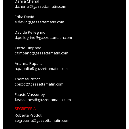
Danila Chenal
d.chenal@gazzettamatin.com
Erika David
e.david@gazzettamatin.com
Davide Pellegrino
d.pellegrino@gazzettamatin.com
Cinzia Timpano
c.timpano@gazzettamatin.com
Arianna Papalia
a.papalia@gazzettamatin.com
Thomas Piccot
t.piccot@gazzettamatin.com
Fausto Vassoney
f.vassoney@gazzettamatin.com
SEGRETERIA
Roberta Prodoti
segreteria@gazzettamatin.com