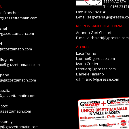
11100 AOSTA
NE
Tel: 0165.2317
Fax: 0165.1820141
o Bianchet
E-mail
segreteria@lgpresse.c
et@gazzettamatin.com
RESPONSABILE DI AGENZIA
enal
Arianna Gori Chisari
@gazzettamatin.com
E-mail
a.chisari@lgpresse.com
id
Account
gazzettamatin.com
Luca Torino
l.torino@lgpresse.com
llegrino
Ivana Cretier
ino@gazzettamatin.com
i.cretier@lgpresse.com
Daniele Fimiano
mpano
d.fimiano@lgpresse.com
o@gazzettamatin.com
apalia
a@gazzettamatin.com
ccot
gazzettamatin.com
assoney
ey@gazzettamatin.com