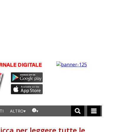
TI
ALTRO
licca per leggere tutte le