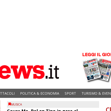
ETTACOLI
POLITICA & ECONOMIA
SPORT
TURISMO & EVEN
MUSICA
C