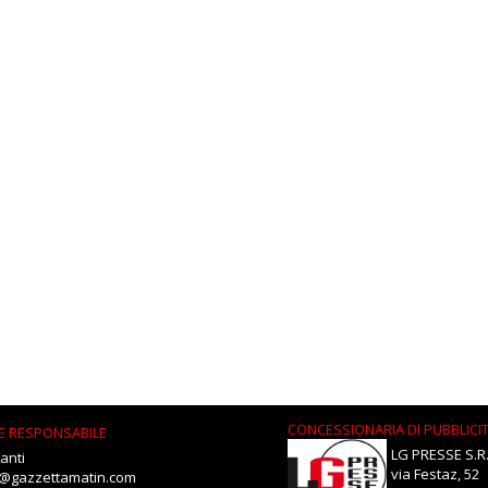
CONCESSIONARIA DI PUBBLICI
E RESPONSABILE
LG PRESSE S.R.
anti
via Festaz, 52
i@gazzettamatin.com