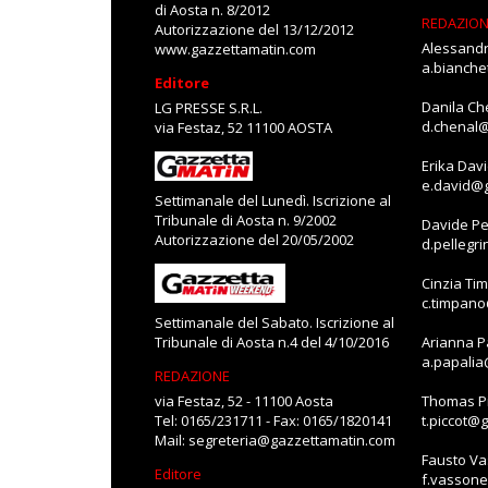
di Aosta n. 8/2012
REDAZIO
Autorizzazione del 13/12/2012
Alessandr
www.gazzettamatin.com
a.bianch
Editore
Danila Ch
LG PRESSE S.R.L.
d.chenal
via Festaz, 52 11100 AOSTA
Erika Dav
e.david@
Settimanale del Lunedì. Iscrizione al
Tribunale di Aosta n. 9/2002
Davide Pe
Autorizzazione del 20/05/2002
d.pellegr
Cinzia Ti
c.timpan
Settimanale del Sabato. Iscrizione al
Tribunale di Aosta n.4 del 4/10/2016
Arianna P
a.papali
REDAZIONE
via Festaz, 52 - 11100 Aosta
Thomas Pi
Tel: 0165/231711 - Fax: 0165/1820141
t.piccot@
Mail:
segreteria@gazzettamatin.com
Fausto V
Editore
f.vasson