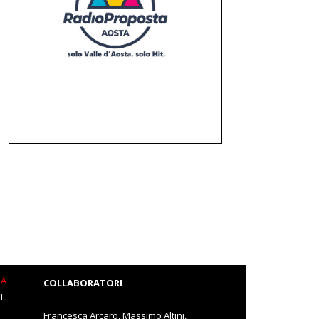
TÀ
COLLABORATORI
L.
Francesca Arcaro, Massimo Altini,