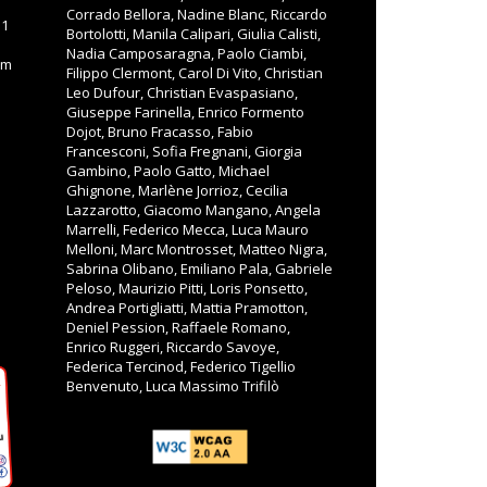
Corrado Bellora, Nadine Blanc, Riccardo
11
Bortolotti, Manila Calipari, Giulia Calisti,
Nadia Camposaragna, Paolo Ciambi,
om
Filippo Clermont, Carol Di Vito, Christian
Leo Dufour, Christian Evaspasiano,
Giuseppe Farinella, Enrico Formento
Dojot, Bruno Fracasso, Fabio
Francesconi, Sofia Fregnani, Giorgia
Gambino, Paolo Gatto, Michael
Ghignone, Marlène Jorrioz, Cecilia
Lazzarotto, Giacomo Mangano, Angela
Marrelli, Federico Mecca, Luca Mauro
Melloni, Marc Montrosset, Matteo Nigra,
Sabrina Olibano, Emiliano Pala, Gabriele
Peloso, Maurizio Pitti, Loris Ponsetto,
Andrea Portigliatti, Mattia Pramotton,
Deniel Pession, Raffaele Romano,
Enrico Ruggeri, Riccardo Savoye,
Federica Tercinod, Federico Tigellio
Benvenuto, Luca Massimo Trifilò