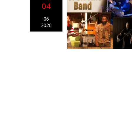
04
06
2026