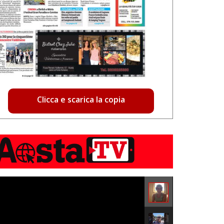
Clicca e scarica la copia