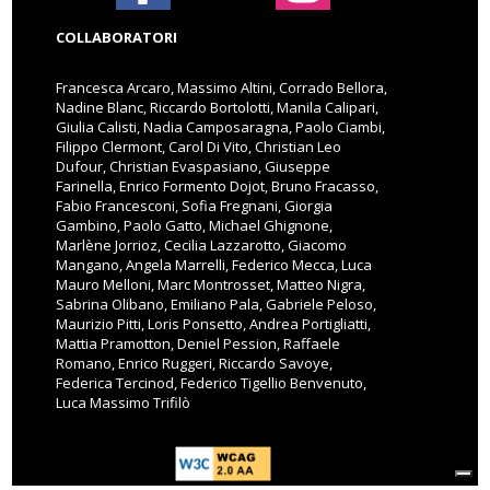
COLLABORATORI
Francesca Arcaro, Massimo Altini, Corrado Bellora,
Nadine Blanc, Riccardo Bortolotti, Manila Calipari,
Giulia Calisti, Nadia Camposaragna, Paolo Ciambi,
Filippo Clermont, Carol Di Vito, Christian Leo
Dufour, Christian Evaspasiano, Giuseppe
Farinella, Enrico Formento Dojot, Bruno Fracasso,
Fabio Francesconi, Sofia Fregnani, Giorgia
Gambino, Paolo Gatto, Michael Ghignone,
Marlène Jorrioz, Cecilia Lazzarotto, Giacomo
Mangano, Angela Marrelli, Federico Mecca, Luca
Mauro Melloni, Marc Montrosset, Matteo Nigra,
Sabrina Olibano, Emiliano Pala, Gabriele Peloso,
Maurizio Pitti, Loris Ponsetto, Andrea Portigliatti,
Mattia Pramotton, Deniel Pession, Raffaele
Romano, Enrico Ruggeri, Riccardo Savoye,
Federica Tercinod, Federico Tigellio Benvenuto,
Luca Massimo Trifilò