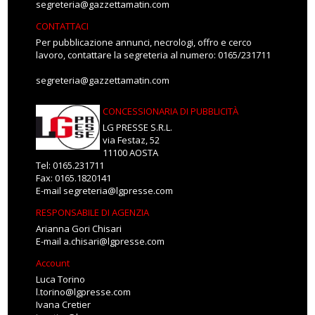
segreteria@gazzettamatin.com
CONTATTACI
Per pubblicazione annunci, necrologi, offro e cerco
lavoro, contattare la segreteria al numero: 0165/231711
segreteria@gazzettamatin.com
CONCESSIONARIA DI PUBBLICITÀ
LG PRESSE S.R.L.
via Festaz, 52
11100 AOSTA
Tel: 0165.231711
Fax: 0165.1820141
E-mail
segreteria@lgpresse.com
RESPONSABILE DI AGENZIA
Arianna Gori Chisari
E-mail
a.chisari@lgpresse.com
Account
Luca Torino
l.torino@lgpresse.com
Ivana Cretier