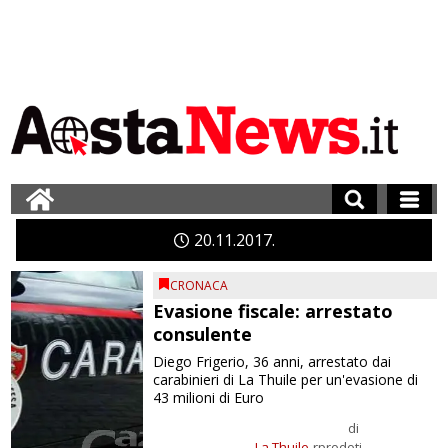
20
11
2017
CRONACA
Evasione fiscale: arrestato
consulente
Diego Frigerio, 36 anni, arrestato dai
carabinieri di La Thuile per un'evasione di
43 milioni di Euro
di
La Thuile
rprodoti