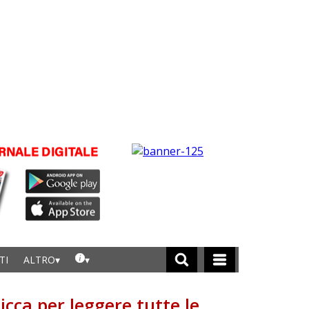
TI
ALTRO
licca per leggere tutte le