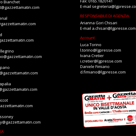
Fax: 0165.1820141
o Bianchet
E-mail
segreteria@lgpresse.c
et@gazzettamatin.com
RESPONSABILE DI AGENZIA
enal
Arianna Gori Chisari
@gazzettamatin.com
E-mail
a.chisari@lgpresse.com
id
Account
gazzettamatin.com
Luca Torino
l.torino@lgpresse.com
llegrino
Ivana Cretier
ino@gazzettamatin.com
i.cretier@lgpresse.com
Daniele Fimiano
mpano
d.fimiano@lgpresse.com
o@gazzettamatin.com
apalia
a@gazzettamatin.com
ccot
gazzettamatin.com
assoney
ey@gazzettamatin.com
IA