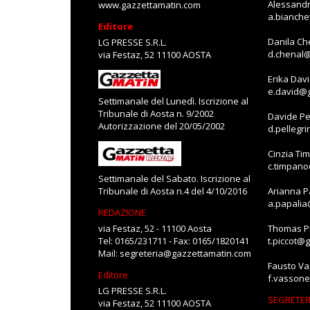
Alessandr
www.gazzettamatin.com
a.bianch
Editore
Danila Ch
LG PRESSE S.R.L.
d.chenal
via Festaz, 52 11100 AOSTA
Erika Dav
e.david@
Settimanale del Lunedì. Iscrizione al
Tribunale di Aosta n. 9/2002
Davide Pe
Autorizzazione del 20/05/2002
d.pellegr
Cinzia Ti
c.timpan
Settimanale del Sabato. Iscrizione al
Tribunale di Aosta n.4 del 4/10/2016
Arianna P
a.papali
REDAZIONE
via Festaz, 52 - 11100 Aosta
Thomas Pi
Tel: 0165/231711 - Fax: 0165/1820141
t.piccot@
Mail:
segreteria@gazzettamatin.com
Fausto V
Editore
f.vasson
LG PRESSE S.R.L.
SEGRETER
via Festaz, 52 11100 AOSTA