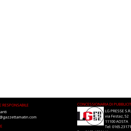
CONCESSIONARIA DI PUBBLICI
E RESPONSABILE
LG PRESSE S.R.
anti
via Festaz, 52
i@gazzettamatin.com
11100 AOSTA
NE
Tel: 0165.2317