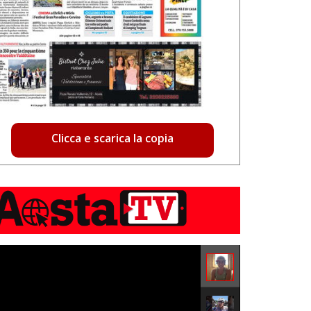
Clicca e scarica la copia