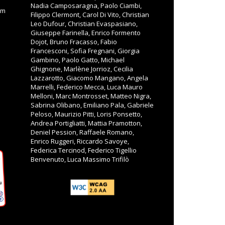
Nadia Camposaragna, Paolo Ciambi,
om
Filippo Clermont, Carol Di Vito, Christian
Leo Dufour, Christian Evaspasiano,
Giuseppe Farinella, Enrico Formento
Dojot, Bruno Fracasso, Fabio
Francesconi, Sofia Fregnani, Giorgia
Gambino, Paolo Gatto, Michael
Ghignone, Marlène Jorrioz, Cecilia
Lazzarotto, Giacomo Mangano, Angela
Marrelli, Federico Mecca, Luca Mauro
Melloni, Marc Montrosset, Matteo Nigra,
Sabrina Olibano, Emiliano Pala, Gabriele
Peloso, Maurizio Pitti, Loris Ponsetto,
Andrea Portigliatti, Mattia Pramotton,
Deniel Pession, Raffaele Romano,
Enrico Ruggeri, Riccardo Savoye,
Federica Tercinod, Federico Tigellio
Benvenuto, Luca Massimo Trifilò