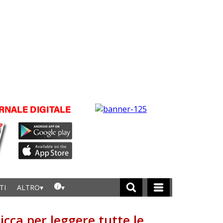
TI
ALTRO
licca per leggere tutte le