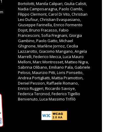
11
Bortolotti, Manila Calipari, Giulia Calisti,
Nadia Camposaragna, Paolo Ciambi,
om
Filippo Clermont, Carol Di Vito, Christian
Leo Dufour, Christian Evaspasiano,
Giuseppe Farinella, Enrico Formento
Dojot, Bruno Fracasso, Fabio
Francesconi, Sofia Fregnani, Giorgia
Gambino, Paolo Gatto, Michael
Ghignone, Marlène Jorrioz, Cecilia
Lazzarotto, Giacomo Mangano, Angela
Marrelli, Federico Mecca, Luca Mauro
Melloni, Marc Montrosset, Matteo Nigra,
Sabrina Olibano, Emiliano Pala, Gabriele
Peloso, Maurizio Pitti, Loris Ponsetto,
Andrea Portigliatti, Mattia Pramotton,
Deniel Pession, Raffaele Romano,
Enrico Ruggeri, Riccardo Savoye,
Federica Tercinod, Federico Tigellio
Benvenuto, Luca Massimo Trifilò