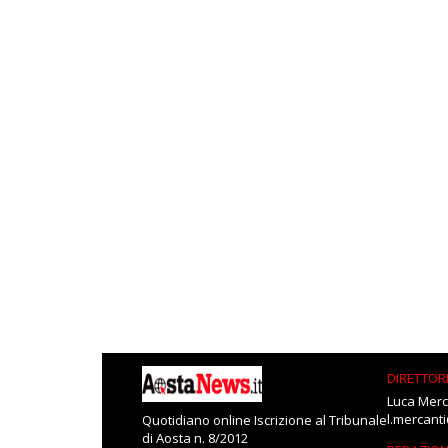
DIRETTOR
Luca Merc
l.mercant
Quotidiano online Iscrizione al Tribunale
di Aosta n. 8/2012