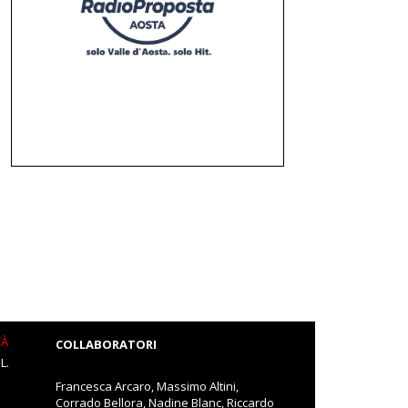
TÀ
COLLABORATORI
L.
Francesca Arcaro, Massimo Altini,
Corrado Bellora, Nadine Blanc, Riccardo