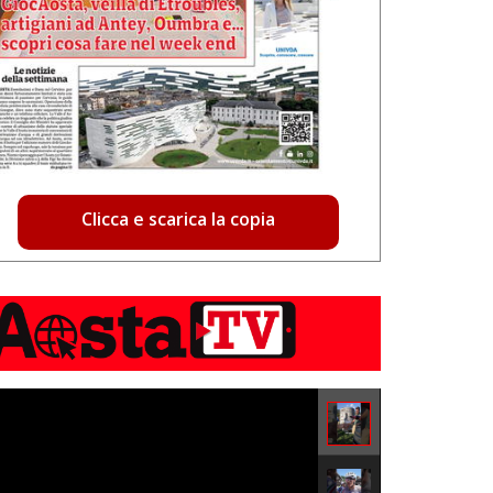
Clicca e scarica la copia