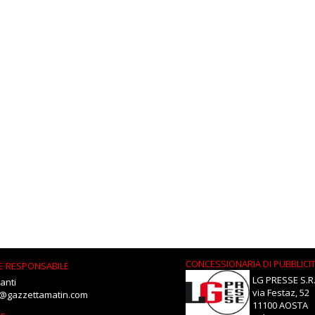
CONCESSIONARIA DI PUBBLICI
E RESPONSABILE
LG PRESSE S.R.
anti
via Festaz, 52
i@gazzettamatin.com
11100 AOSTA