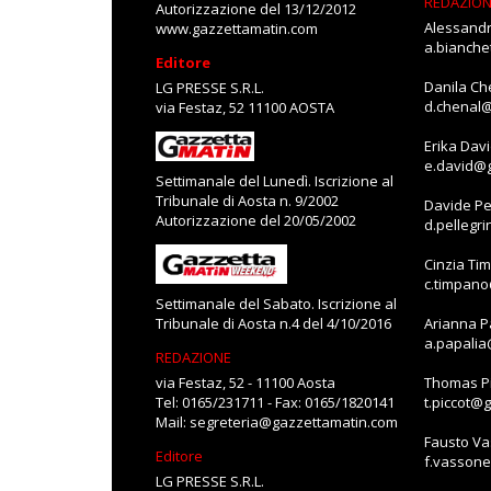
REDAZIO
Autorizzazione del 13/12/2012
Alessandr
www.gazzettamatin.com
a.bianch
Editore
Danila Ch
LG PRESSE S.R.L.
d.chenal
via Festaz, 52 11100 AOSTA
Erika Dav
e.david@
Settimanale del Lunedì. Iscrizione al
Tribunale di Aosta n. 9/2002
Davide Pe
Autorizzazione del 20/05/2002
d.pellegr
Cinzia Ti
c.timpan
Settimanale del Sabato. Iscrizione al
Tribunale di Aosta n.4 del 4/10/2016
Arianna P
a.papali
REDAZIONE
via Festaz, 52 - 11100 Aosta
Thomas Pi
Tel: 0165/231711 - Fax: 0165/1820141
t.piccot@
Mail:
segreteria@gazzettamatin.com
Fausto V
Editore
f.vasson
LG PRESSE S.R.L.