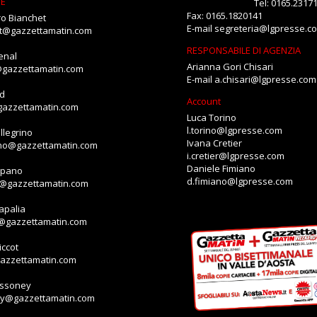
NE
Tel: 0165.2317
Fax: 0165.1820141
o Bianchet
E-mail
segreteria@lgpresse.c
et@gazzettamatin.com
RESPONSABILE DI AGENZIA
enal
Arianna Gori Chisari
@gazzettamatin.com
E-mail
a.chisari@lgpresse.com
id
Account
gazzettamatin.com
Luca Torino
l.torino@lgpresse.com
llegrino
Ivana Cretier
ino@gazzettamatin.com
i.cretier@lgpresse.com
Daniele Fimiano
mpano
d.fimiano@lgpresse.com
o@gazzettamatin.com
apalia
a@gazzettamatin.com
ccot
gazzettamatin.com
assoney
ey@gazzettamatin.com