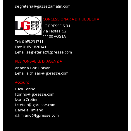
segreteria@gazzettamatin.com
CONCESSIONARIA DI PUBBLICITÀ
LG PRESSE S.R.L.
via Festaz, 52
11100 AOSTA
Tel: 0165.231711
Fax: 0165.1820141
E-mail
segreteria@lgpresse.com
RESPONSABILE DI AGENZIA
Arianna Gori Chisari
E-mail
a.chisari@lgpresse.com
Account
Luca Torino
l.torino@lgpresse.com
Ivana Cretier
i.cretier@lgpresse.com
Daniele Fimiano
d.fimiano@lgpresse.com