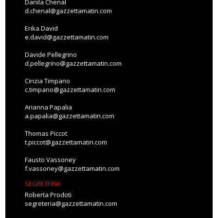
Danila Chenal
d.chenal@gazzettamatin.com
Erika David
e.david@gazzettamatin.com
Davide Pellegrino
d.pellegrino@gazzettamatin.com
Cinzia Timpano
c.timpano@gazzettamatin.com
Arianna Papalia
a.papalia@gazzettamatin.com
Thomas Piccot
t.piccot@gazzettamatin.com
Fausto Vassoney
f.vassoney@gazzettamatin.com
SEGRETERIA
Roberta Prodoti
segreteria@gazzettamatin.com