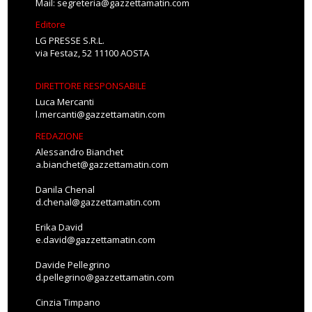
Mail:
segreteria@gazzettamatin.com
Editore
LG PRESSE S.R.L.
via Festaz, 52 11100 AOSTA
DIRETTORE RESPONSABILE
Luca Mercanti
l.mercanti@gazzettamatin.com
REDAZIONE
Alessandro Bianchet
a.bianchet@gazzettamatin.com
Danila Chenal
d.chenal@gazzettamatin.com
Erika David
e.david@gazzettamatin.com
Davide Pellegrino
d.pellegrino@gazzettamatin.com
Cinzia Timpano