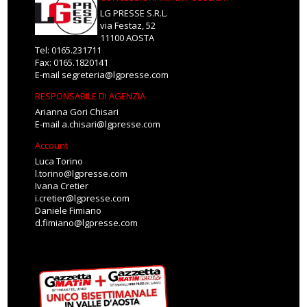
LG PRESSE S.R.L.
via Festaz, 52
11100 AOSTA
Tel: 0165.231711
Fax: 0165.1820141
E-mail
segreteria@lgpresse.com
RESPONSABILE DI AGENZIA
Arianna Gori Chisari
E-mail
a.chisari@lgpresse.com
Account
Luca Torino
l.torino@lgpresse.com
Ivana Cretier
i.cretier@lgpresse.com
Daniele Fimiano
d.fimiano@lgpresse.com