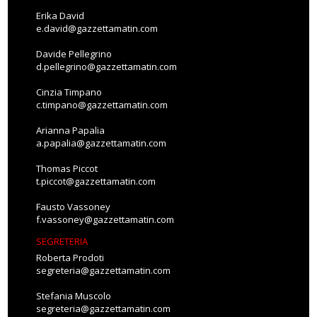
Erika David
e.david@gazzettamatin.com
Davide Pellegrino
d.pellegrino@gazzettamatin.com
Cinzia Timpano
c.timpano@gazzettamatin.com
Arianna Papalia
a.papalia@gazzettamatin.com
Thomas Piccot
t.piccot@gazzettamatin.com
Fausto Vassoney
f.vassoney@gazzettamatin.com
SEGRETERIA
Roberta Prodoti
segreteria@gazzettamatin.com
Stefania Muscolo
segreteria@gazzettamatin.com