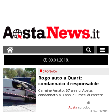
09
01
2018
CRONACA
Rogo auto a Quart:
condannato il responsabile
Carmine Amato, 67 anni di Aosta,
condannato a 3 anni e 8 mesi di carcere
di
Aosta
rprodoti
il 09/01/2018