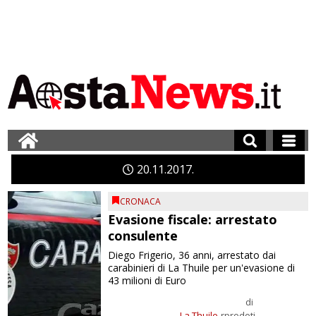
20
11
2017
CRONACA
Evasione fiscale: arrestato
consulente
Diego Frigerio, 36 anni, arrestato dai
carabinieri di La Thuile per un'evasione di
43 milioni di Euro
di
La Thuile
rprodoti