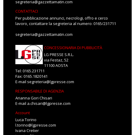
segreteria@gazzettamatin.com
CONTATTACI
Per pubblicazione annunci, necrologi, offro e cerco
lavoro, contattare la segreteria al numero: 0165/231711
segreteria@gazzettamatin.com
CONCESSIONARIA DI PUBBLICITÀ
LG PRESSE S.R.L.
via Festaz, 52
11100 AOSTA
Tel: 0165.231711
Fax: 0165.1820141
E-mail
segreteria@lgpresse.com
RESPONSABILE DI AGENZIA
Arianna Gori Chisari
E-mail
a.chisari@lgpresse.com
Account
Luca Torino
l.torino@lgpresse.com
Ivana Cretier