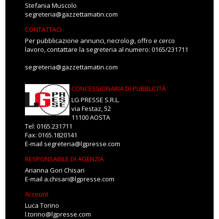
Stefania Muscolo
segreteria@gazzettamatin.com
CONTATTACI
Per pubblicazione annunci, necrologi, offro e cerco
lavoro, contattare la segreteria al numero: 0165/231711
segreteria@gazzettamatin.com
CONCESSIONARIA DI PUBBLICITÀ
LG PRESSE S.R.L.
via Festaz, 52
11100 AOSTA
Tel: 0165.231711
Fax: 0165.1820141
E-mail
segreteria@lgpresse.com
RESPONSABILE DI AGENZIA
Arianna Gori Chisari
E-mail
a.chisari@lgpresse.com
Account
Luca Torino
l.torino@lgpresse.com