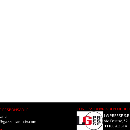
CONCESSIONARIA DI PUBBLICI
E RESPONSABILE
LG PRESSE S.R.
anti
via Festaz, 52
i@gazzettamatin.com
11100 AOSTA