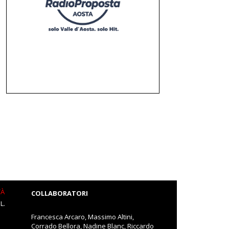
TÀ
COLLABORATORI
L.
Francesca Arcaro, Massimo Altini,
Corrado Bellora, Nadine Blanc, Riccardo