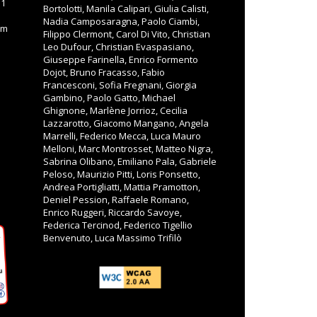
11
Bortolotti, Manila Calipari, Giulia Calisti,
Nadia Camposaragna, Paolo Ciambi,
om
Filippo Clermont, Carol Di Vito, Christian
Leo Dufour, Christian Evaspasiano,
Giuseppe Farinella, Enrico Formento
Dojot, Bruno Fracasso, Fabio
Francesconi, Sofia Fregnani, Giorgia
Gambino, Paolo Gatto, Michael
Ghignone, Marlène Jorrioz, Cecilia
Lazzarotto, Giacomo Mangano, Angela
Marrelli, Federico Mecca, Luca Mauro
Melloni, Marc Montrosset, Matteo Nigra,
Sabrina Olibano, Emiliano Pala, Gabriele
Peloso, Maurizio Pitti, Loris Ponsetto,
Andrea Portigliatti, Mattia Pramotton,
Deniel Pession, Raffaele Romano,
Enrico Ruggeri, Riccardo Savoye,
Federica Tercinod, Federico Tigellio
Benvenuto, Luca Massimo Trifilò