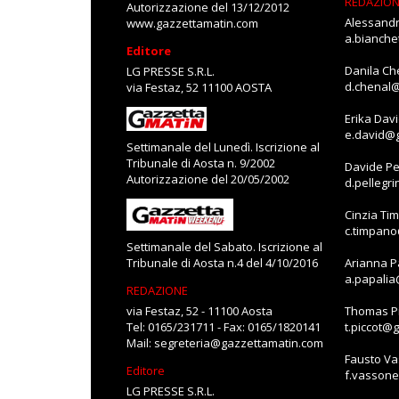
REDAZIO
Autorizzazione del 13/12/2012
Alessandr
www.gazzettamatin.com
a.bianch
Editore
Danila Ch
LG PRESSE S.R.L.
d.chenal
via Festaz, 52 11100 AOSTA
Erika Dav
e.david@
Settimanale del Lunedì. Iscrizione al
Tribunale di Aosta n. 9/2002
Davide Pe
Autorizzazione del 20/05/2002
d.pellegr
Cinzia Ti
c.timpan
Settimanale del Sabato. Iscrizione al
Tribunale di Aosta n.4 del 4/10/2016
Arianna P
a.papali
REDAZIONE
via Festaz, 52 - 11100 Aosta
Thomas Pi
Tel: 0165/231711 - Fax: 0165/1820141
t.piccot@
Mail:
segreteria@gazzettamatin.com
Fausto V
Editore
f.vasson
LG PRESSE S.R.L.