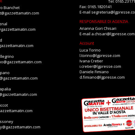
NE
Tel: 0165.2317
Fax: 0165.1820141
o Bianchet
E-mail
segreteria@lgpresse.c
et@gazzettamatin.com
RESPONSABILE DI AGENZIA
enal
Arianna Gori Chisari
@gazzettamatin.com
E-mail
a.chisari@lgpresse.com
id
Account
gazzettamatin.com
Luca Torino
l.torino@lgpresse.com
llegrino
Ivana Cretier
ino@gazzettamatin.com
i.cretier@lgpresse.com
Daniele Fimiano
mpano
d.fimiano@lgpresse.com
o@gazzettamatin.com
apalia
a@gazzettamatin.com
ccot
gazzettamatin.com
assoney
ey@gazzettamatin.com