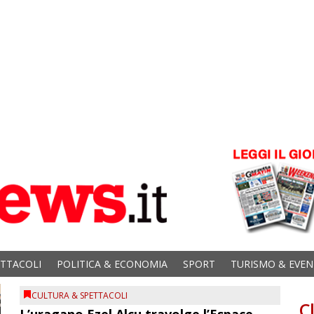
ETTACOLI
POLITICA & ECONOMIA
SPORT
TURISMO & EVEN
CULTURA & SPETTACOLI
C