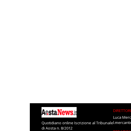
DIRETTOR
Luca Merc
l.mercant
Quotidiano online Iscrizione al Tribunale
di Aosta n. 8/2012