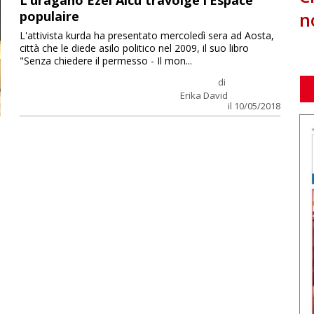
L’uragano Ezel Alcu travolge l’Espace
n
populaire
L'attivista kurda ha presentato mercoledì sera ad Aosta,
città che le diede asilo politico nel 2009, il suo libro
"Senza chiedere il permesso - Il mon...
di
Erika David
il 10/05/2018