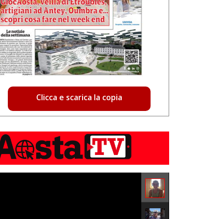
Clicca e scarica la copia