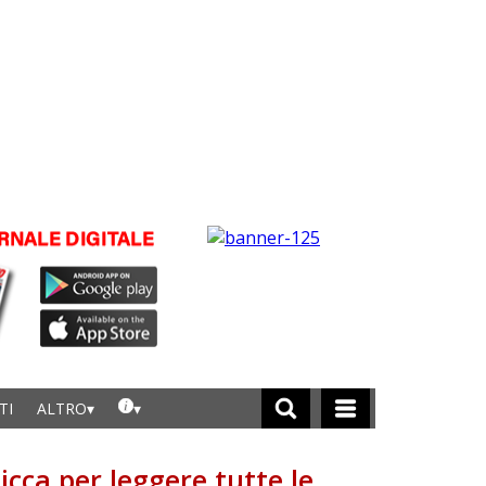
TI
ALTRO
licca per leggere tutte le