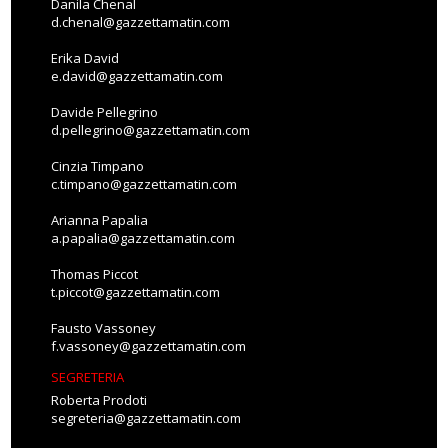
Danila Chenal
d.chenal@gazzettamatin.com
Erika David
e.david@gazzettamatin.com
Davide Pellegrino
d.pellegrino@gazzettamatin.com
Cinzia Timpano
c.timpano@gazzettamatin.com
Arianna Papalia
a.papalia@gazzettamatin.com
Thomas Piccot
t.piccot@gazzettamatin.com
Fausto Vassoney
f.vassoney@gazzettamatin.com
SEGRETERIA
Roberta Prodoti
segreteria@gazzettamatin.com