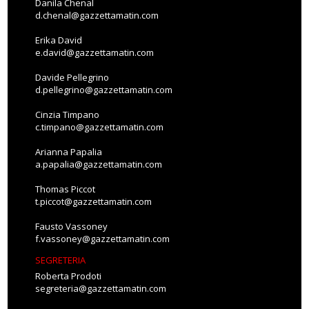
Danila Chenal
d.chenal@gazzettamatin.com
Erika David
e.david@gazzettamatin.com
Davide Pellegrino
d.pellegrino@gazzettamatin.com
Cinzia Timpano
c.timpano@gazzettamatin.com
Arianna Papalia
a.papalia@gazzettamatin.com
Thomas Piccot
t.piccot@gazzettamatin.com
Fausto Vassoney
f.vassoney@gazzettamatin.com
SEGRETERIA
Roberta Prodoti
segreteria@gazzettamatin.com