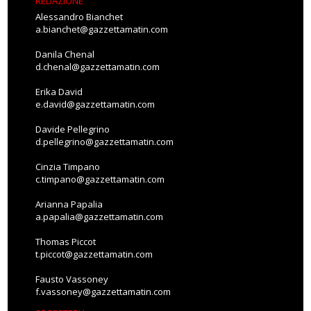
REDAZIONE
Alessandro Bianchet
a.bianchet@gazzettamatin.com
Danila Chenal
d.chenal@gazzettamatin.com
Erika David
e.david@gazzettamatin.com
Davide Pellegrino
d.pellegrino@gazzettamatin.com
Cinzia Timpano
c.timpano@gazzettamatin.com
Arianna Papalia
a.papalia@gazzettamatin.com
Thomas Piccot
t.piccot@gazzettamatin.com
Fausto Vassoney
f.vassoney@gazzettamatin.com