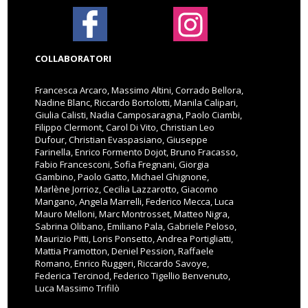
COLLABORATORI
Francesca Arcaro, Massimo Altini, Corrado Bellora,
Nadine Blanc, Riccardo Bortolotti, Manila Calipari,
Giulia Calisti, Nadia Camposaragna, Paolo Ciambi,
Filippo Clermont, Carol Di Vito, Christian Leo
Dufour, Christian Evaspasiano, Giuseppe
Farinella, Enrico Formento Dojot, Bruno Fracasso,
Fabio Francesconi, Sofia Fregnani, Giorgia
Gambino, Paolo Gatto, Michael Ghignone,
Marlène Jorrioz, Cecilia Lazzarotto, Giacomo
Mangano, Angela Marrelli, Federico Mecca, Luca
Mauro Melloni, Marc Montrosset, Matteo Nigra,
Sabrina Olibano, Emiliano Pala, Gabriele Peloso,
Maurizio Pitti, Loris Ponsetto, Andrea Portigliatti,
Mattia Pramotton, Deniel Pession, Raffaele
Romano, Enrico Ruggeri, Riccardo Savoye,
Federica Tercinod, Federico Tigellio Benvenuto,
Luca Massimo Trifilò