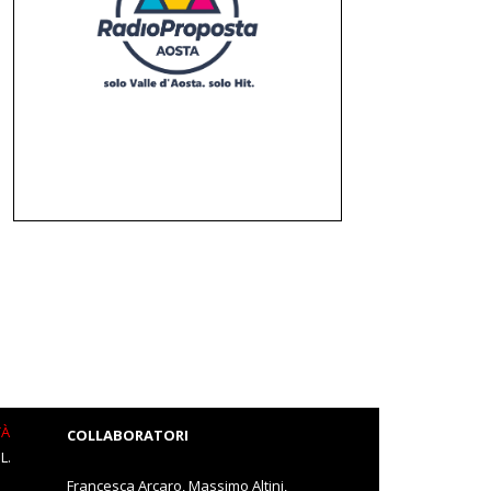
TÀ
COLLABORATORI
L.
Francesca Arcaro, Massimo Altini,