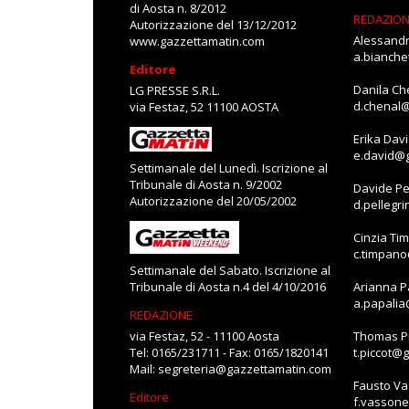
di Aosta n. 8/2012
REDAZIO
Autorizzazione del 13/12/2012
Alessandr
www.gazzettamatin.com
a.bianch
Editore
Danila Ch
LG PRESSE S.R.L.
d.chenal
via Festaz, 52 11100 AOSTA
Erika Dav
e.david@
Settimanale del Lunedì. Iscrizione al
Tribunale di Aosta n. 9/2002
Davide Pe
Autorizzazione del 20/05/2002
d.pellegr
Cinzia Ti
c.timpan
Settimanale del Sabato. Iscrizione al
Tribunale di Aosta n.4 del 4/10/2016
Arianna P
a.papali
REDAZIONE
via Festaz, 52 - 11100 Aosta
Thomas Pi
Tel: 0165/231711 - Fax: 0165/1820141
t.piccot@
Mail:
segreteria@gazzettamatin.com
Fausto V
Editore
f.vasson