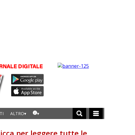
TI
ALTRO
licca per leggere tutte le