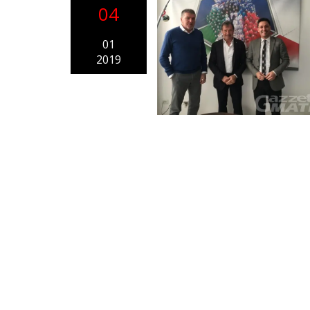
04
01
2019