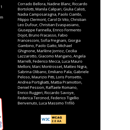
Corrado Bellora, Nadine Blanc, Riccardo
11
Bortolotti, Manila Calipari, Giulia Calisti,
Nadia Camposaragna, Paolo Ciambi,
om
Filippo Clermont, Carol Di Vito, Christian
Leo Dufour, Christian Evaspasiano,
Giuseppe Farinella, Enrico Formento
Dojot, Bruno Fracasso, Fabio
Francesconi, Sofia Fregnani, Giorgia
Gambino, Paolo Gatto, Michael
Ghignone, Marlène Jorrioz, Cecilia
Lazzarotto, Giacomo Mangano, Angela
Marrelli, Federico Mecca, Luca Mauro
Melloni, Marc Montrosset, Matteo Nigra,
Sabrina Olibano, Emiliano Pala, Gabriele
Peloso, Maurizio Pitti, Loris Ponsetto,
Andrea Portigliatti, Mattia Pramotton,
Deniel Pession, Raffaele Romano,
Enrico Ruggeri, Riccardo Savoye,
Federica Tercinod, Federico Tigellio
Benvenuto, Luca Massimo Trifilò