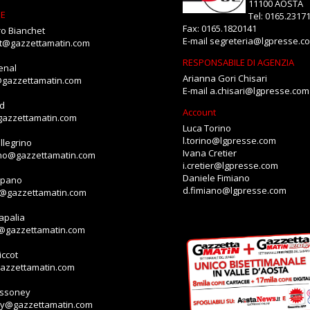
11100 AOSTA
NE
Tel: 0165.2317
Fax: 0165.1820141
o Bianchet
E-mail
segreteria@lgpresse.c
et@gazzettamatin.com
RESPONSABILE DI AGENZIA
enal
Arianna Gori Chisari
@gazzettamatin.com
E-mail
a.chisari@lgpresse.com
id
Account
gazzettamatin.com
Luca Torino
l.torino@lgpresse.com
llegrino
Ivana Cretier
ino@gazzettamatin.com
i.cretier@lgpresse.com
Daniele Fimiano
mpano
d.fimiano@lgpresse.com
o@gazzettamatin.com
apalia
a@gazzettamatin.com
ccot
gazzettamatin.com
assoney
ey@gazzettamatin.com