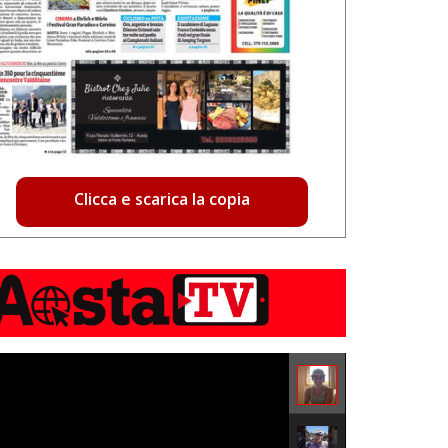
Clicca e scarica la copia