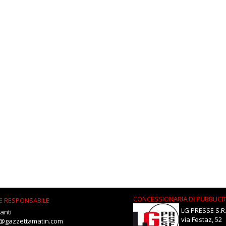
CONCESSIONARIA DI PUBBLICI
E RESPONSABILE
LG PRESSE S.R.
anti
via Festaz, 52
i@gazzettamatin.com