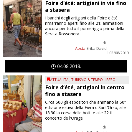
Foire d’été: artigiani in via fino
a stasera
I banchi degli artigiani della Foire d'été
rimarranno aperti fino alle 21; animazioni
ancora per tutto il pomeriggio prima della
Serata Rossonera
di
Aosta
Erika David
il 03/08/2019
04
08
2018
ATTUALITA'
,
TURISMO & TEMPO LIBERO
Foire d’été, artigiani in centro
fino a stasera
Circa 500 gli espositori che animano la 50ª
edizione estiva della Fiera d'Sant'Orso; alle
18.30 la corsa delle botti e alle 22 il
concerto de l'Orage
di