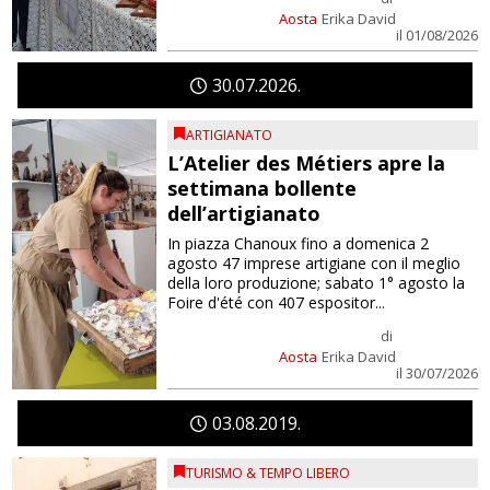
Aosta
Erika David
il 01/08/2026
30
07
2026
ARTIGIANATO
L’Atelier des Métiers apre la
settimana bollente
dell’artigianato
In piazza Chanoux fino a domenica 2
agosto 47 imprese artigiane con il meglio
della loro produzione; sabato 1° agosto la
Foire d'été con 407 espositor...
di
Aosta
Erika David
il 30/07/2026
03
08
2019
TURISMO & TEMPO LIBERO