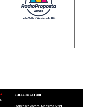
TÀ
COLLABORATORI
L.
Francesca Arcaro, Massimo Altini,