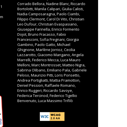
Corrado Bellora, Nadine Blanc, Riccardo
11
Bortolotti, Manila Calipari, Giulia Calisti,
Nadia Camposaragna, Paolo Ciambi,
om
Filippo Clermont, Carol Di Vito, Christian
Leo Dufour, Christian Evaspasiano,
Giuseppe Farinella, Enrico Formento
Dojot, Bruno Fracasso, Fabio
Francesconi, Sofia Fregnani, Giorgia
Gambino, Paolo Gatto, Michael
Ghignone, Marlène Jorrioz, Cecilia
Lazzarotto, Giacomo Mangano, Angela
Marrelli, Federico Mecca, Luca Mauro
Melloni, Marc Montrosset, Matteo Nigra,
Sabrina Olibano, Emiliano Pala, Gabriele
Peloso, Maurizio Pitti, Loris Ponsetto,
Andrea Portigliatti, Mattia Pramotton,
Deniel Pession, Raffaele Romano,
Enrico Ruggeri, Riccardo Savoye,
Federica Tercinod, Federico Tigellio
Benvenuto, Luca Massimo Trifilò