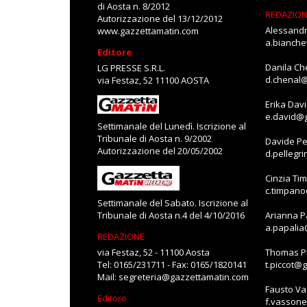
di Aosta n. 8/2012
REDAZIO
Autorizzazione del 13/12/2012
Alessandr
www.gazzettamatin.com
a.bianch
Editore
Danila Ch
LG PRESSE S.R.L.
d.chenal
via Festaz, 52 11100 AOSTA
Erika Dav
e.david@
Settimanale del Lunedì. Iscrizione al
Tribunale di Aosta n. 9/2002
Davide Pe
Autorizzazione del 20/05/2002
d.pellegr
Cinzia Ti
c.timpan
Settimanale del Sabato. Iscrizione al
Tribunale di Aosta n.4 del 4/10/2016
Arianna P
a.papali
REDAZIONE
via Festaz, 52 - 11100 Aosta
Thomas Pi
Tel: 0165/231711 - Fax: 0165/1820141
t.piccot@
Mail:
segreteria@gazzettamatin.com
Fausto V
Editore
f.vasson