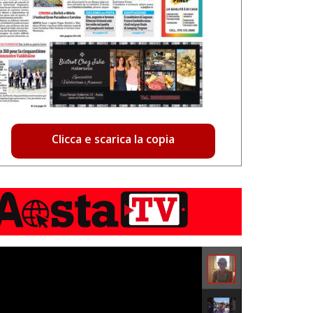
Clicca e scarica la copia