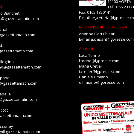
11100 AOSTA
NE
Tel: 0165.2317
Fax: 0165.1820141
o Bianchet
E-mail
segreteria@lgpresse.c
et@gazzettamatin.com
RESPONSABILE DI AGENZIA
enal
Arianna Gori Chisari
@gazzettamatin.com
E-mail
a.chisari@lgpresse.com
id
Account
gazzettamatin.com
Luca Torino
l.torino@lgpresse.com
llegrino
Ivana Cretier
ino@gazzettamatin.com
i.cretier@lgpresse.com
Daniele Fimiano
mpano
d.fimiano@lgpresse.com
o@gazzettamatin.com
apalia
a@gazzettamatin.com
ccot
gazzettamatin.com
assoney
ey@gazzettamatin.com