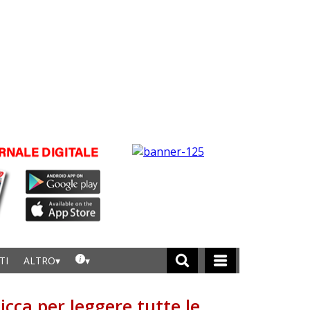
TI
ALTRO
licca per leggere tutte le