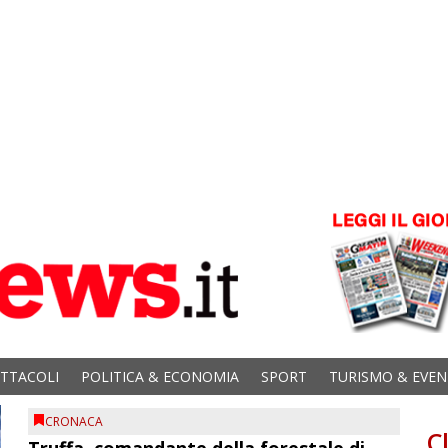
ETTACOLI
POLITICA & ECONOMIA
SPORT
TURISMO & EVEN
CRONACA
C