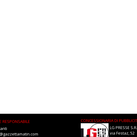
CONCESSIONARIA DI PUBBLICI
E RESPONSABILE
LG PRESSE S.R.
anti
via Festaz, 52
i@gazzettamatin.com