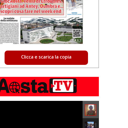
Clicca e scarica la copia