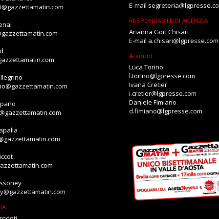
E-mail
segreteria@lgpresse.c
et@gazzettamatin.com
RESPONSABILE DI AGENZIA
enal
Arianna Gori Chisari
@gazzettamatin.com
E-mail
a.chisari@lgpresse.com
id
Account
gazzettamatin.com
Luca Torino
l.torino@lgpresse.com
llegrino
Ivana Cretier
ino@gazzettamatin.com
i.cretier@lgpresse.com
Daniele Fimiano
mpano
d.fimiano@lgpresse.com
o@gazzettamatin.com
apalia
a@gazzettamatin.com
ccot
gazzettamatin.com
assoney
ey@gazzettamatin.com
IA
rodoti