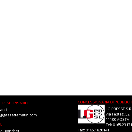
CONCESSIONARIA DI PUBBLICI
E RESPONSABILE
LG PRESSE S.R.
anti
via Festaz, 52
i@gazzettamatin.com
11100 AOSTA
NE
Tel: 0165.2317
Fax: 0165.1820141
o Bianchet