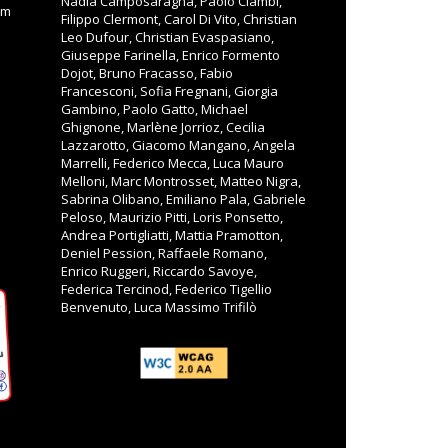
Nadia Camposaragna, Paolo Ciambi,
om
Filippo Clermont, Carol Di Vito, Christian
Leo Dufour, Christian Evaspasiano,
Giuseppe Farinella, Enrico Formento
Dojot, Bruno Fracasso, Fabio
Francesconi, Sofia Fregnani, Giorgia
Gambino, Paolo Gatto, Michael
Ghignone, Marlène Jorrioz, Cecilia
Lazzarotto, Giacomo Mangano, Angela
Marrelli, Federico Mecca, Luca Mauro
Melloni, Marc Montrosset, Matteo Nigra,
Sabrina Olibano, Emiliano Pala, Gabriele
Peloso, Maurizio Pitti, Loris Ponsetto,
Andrea Portigliatti, Mattia Pramotton,
Deniel Pession, Raffaele Romano,
Enrico Ruggeri, Riccardo Savoye,
Federica Tercinod, Federico Tigellio
Benvenuto, Luca Massimo Trifilò