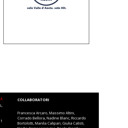
TÀ
COLLABORATORI
L.
Francesca Arcaro, Massimo Altini,
Corrado Bellora, Nadine Blanc, Riccardo
11
Bortolotti, Manila Calipari, Giulia Calisti,