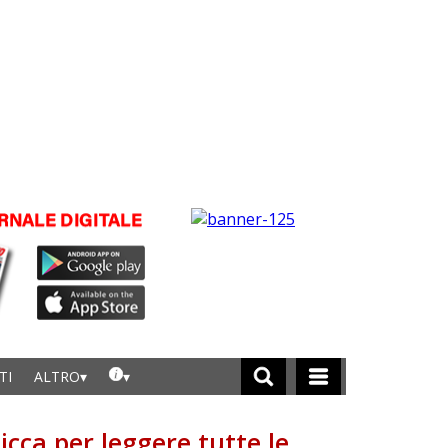
TI
ALTRO
licca per leggere tutte le