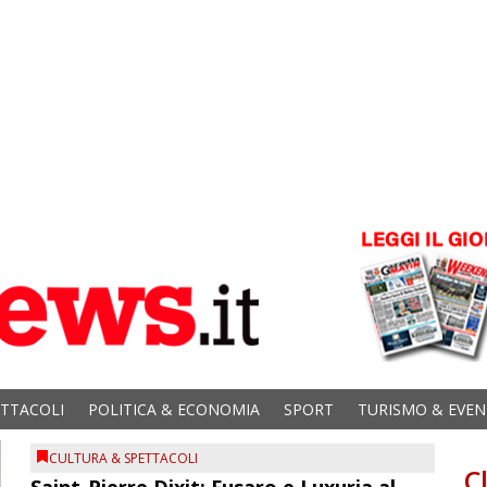
ETTACOLI
POLITICA & ECONOMIA
SPORT
TURISMO & EVEN
CULTURA & SPETTACOLI
C