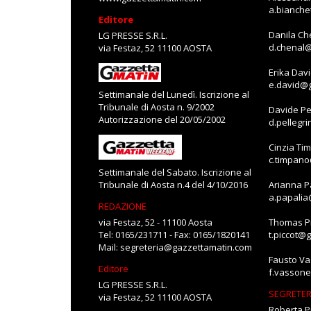
a.bianch
Editore
Danila Ch
LG PRESSE S.R.L.
d.chenal
via Festaz, 52 11100 AOSTA
Erika Dav
e.david@
Settimanale del Lunedì. Iscrizione al
Tribunale di Aosta n. 9/2002
Davide Pe
Autorizzazione del 20/05/2002
d.pellegr
Cinzia Ti
c.timpan
Settimanale del Sabato. Iscrizione al
Tribunale di Aosta n.4 del 4/10/2016
Arianna P
a.papali
REDAZIONE
via Festaz, 52 - 11100 Aosta
Thomas Pi
Tel: 0165/231711 - Fax: 0165/1820141
t.piccot@
Mail:
segreteria@gazzettamatin.com
Fausto V
Editore
f.vasson
LG PRESSE S.R.L.
SEGRETER
via Festaz, 52 11100 AOSTA
Roberta P