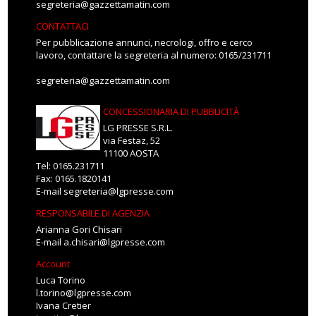
segreteria@gazzettamatin.com
CONTATTACI
Per pubblicazione annunci, necrologi, offro e cerco
lavoro, contattare la segreteria al numero: 0165/231711
segreteria@gazzettamatin.com
CONCESSIONARIA DI PUBBLICITÀ
LG PRESSE S.R.L.
via Festaz, 52
11100 AOSTA
Tel: 0165.231711
Fax: 0165.1820141
E-mail
segreteria@lgpresse.com
RESPONSABILE DI AGENZIA
Arianna Gori Chisari
E-mail
a.chisari@lgpresse.com
Account
Luca Torino
l.torino@lgpresse.com
Ivana Cretier