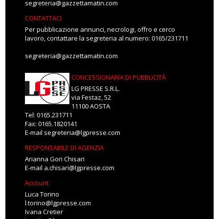
segreteria@gazzettamatin.com
CONTATTACI
Per pubblicazione annunci, necrologi, offro e cerco
lavoro, contattare la segreteria al numero: 0165/231711
segreteria@gazzettamatin.com
CONCESSIONARIA DI PUBBLICITÀ
LG PRESSE S.R.L.
via Festaz, 52
11100 AOSTA
Tel: 0165.231711
Fax: 0165.1820141
E-mail
segreteria@lgpresse.com
RESPONSABILE DI AGENZIA
Arianna Gori Chisari
E-mail
a.chisari@lgpresse.com
Account
Luca Torino
l.torino@lgpresse.com
Ivana Cretier